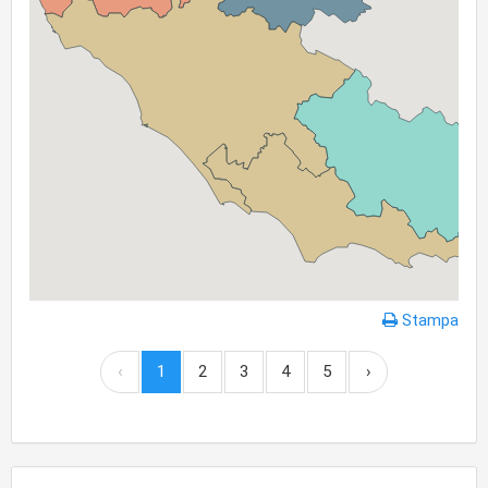
Stampa
‹
1
2
3
4
5
›