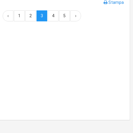
Stampa
‹
1
2
3
4
5
›