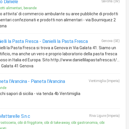
ro Daniele
Savona (SV)
otti alimentari, bevande
zio attivita' di commercio ambulante su aree pubbliche di prodotti
mentari confezionati e prodotti non alimentari - via Bourniquez 2
ona
ielli la Pasta Fresca -
Danielli la Pasta Fresca
Genova (GE)
elli la Pasta Fresca si trova a Genova in Via Galata 41. Siamo un
tificio, ma anche un vero e proprio laboratorio della pasta fresca
so in Italia ed Europa. Sito http://www.daniellilapastafresca.it/...
ia Galata 41 Genova
neta l'Arancina -
Pianeta l'Arancina
Ventimiglia (Imperia)
ande
chi sapori di sicilia - via tenda 4b Ventimiglia
Mattarelle S.n.c
Riva Ligure (Imperia)
rosticceria, cibi di friggitorie, cibi di take-away, cibi gastronomia, cibi
rati...