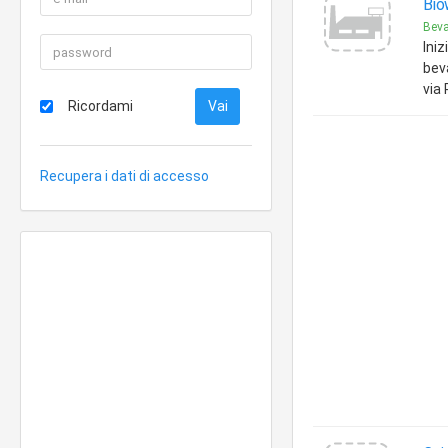
Bio
Beva
Iniz
beva
via
Ricordami
Recupera i dati di accesso