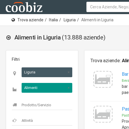
Trova aziende
Italia
Liguria
Alimenti in Liguria
Alimenti in Liguria
(13.888 aziende)
Filtri
Trova aziende:
Ali
Liguria
×
Bar
Bev
bar 
Alimenti
×
paes
Pas
Past
Pro
Apr