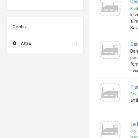
Cai
Prod
Ini
ali
Coobiz
Sav
Altro
Dan
Dani
pas
famo
- v
Pia
Bev
anti
Le 
Cibi 
prepa