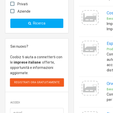
Privati
Aziende
Cos
Beva
Ricerca
Impo
Imp
Esp
Sei nuovo?
Prod
Com
Coobiz ti aiuta a connetterti con
aut
le
imprese italiane
: offerte,
acc
opportunità e informazioni
dist
aggiornate.
Orv
Bev
Comm
per
ACCEDI