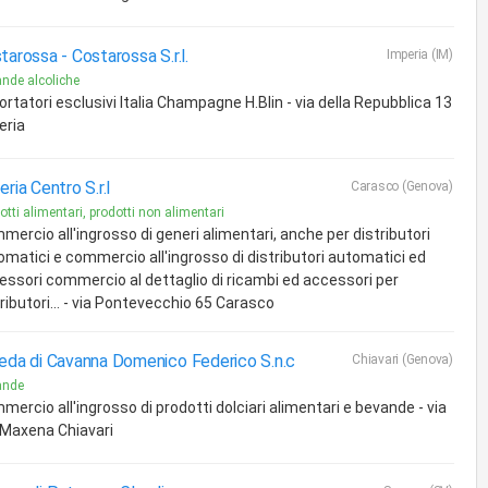
tarossa -
Costarossa S.r.l.
Imperia (IM)
nde alcoliche
rtatori esclusivi Italia Champagne H.Blin - via della Repubblica 13
eria
eria Centro S.r.l
Carasco (Genova)
otti alimentari, prodotti non alimentari
mercio all'ingrosso di generi alimentari, anche per distributori
omatici e commercio all'ingrosso di distributori automatici ed
essori commercio al dettaglio di ricambi ed accessori per
ributori... - via Pontevecchio 65 Carasco
eda di Cavanna Domenico Federico S.n.c
Chiavari (Genova)
ande
ercio all'ingrosso di prodotti dolciari alimentari e bevande - via
 Maxena Chiavari