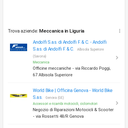
Trova aziende:
Meccanica
in Liguria
Andolfi S.a.s. di Andolfi F. & C. -
Andolfi
S.a.s. di Andolfi F. & C.
Albisola Superiore
(Savona)
Meccanica
Officine meccaniche - via Riccardo Poggi,
67 Albisola Superiore
World Bike | Officina Genova -
World Bike
S.a.s.
Genova (GE)
Accessori e ricambi motocicli, ciclomotori
Negozio di Riparazioni Motocicli & Scooter
- via Rossetti 48/R Genova