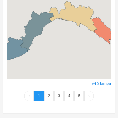
Stampa
‹
1
2
3
4
5
›