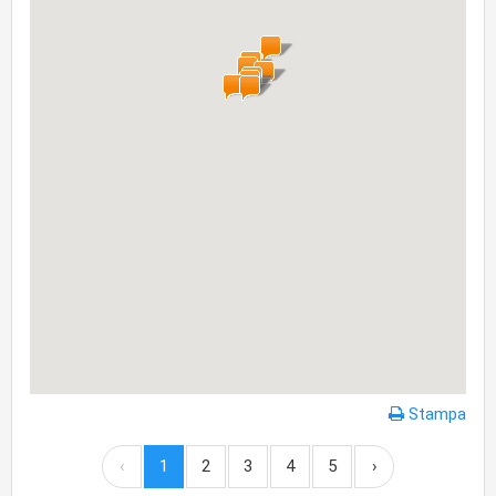
Stampa
‹
1
2
3
4
5
›