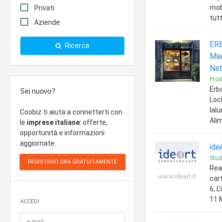
mobi
Privati
tutt
Aziende
ERB
Ricerca
Mac
Nat
Prod
Erb
Sei nuovo?
Loc
Ial
Coobiz ti aiuta a connetterti con
Ali
le
imprese italiane
: offerte,
opportunità e informazioni
aggiornate.
ide
Studi
Real
cart
6, L
11 
ACCEDI