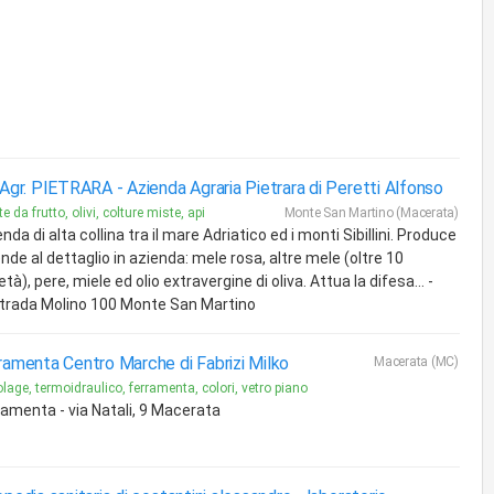
 Agr. PIETRARA -
Azienda Agraria Pietrara di Peretti Alfonso
e da frutto, olivi, colture miste, api
Monte San Martino (Macerata)
nda di alta collina tra il mare Adriatico ed i monti Sibillini. Produce
nde al dettaglio in azienda: mele rosa, altre mele (oltre 10
età), pere, miele ed olio extravergine di oliva. Attua la difesa... -
trada Molino 100 Monte San Martino
ramenta Centro Marche di Fabrizi Milko
Macerata (MC)
olage, termoidraulico, ferramenta, colori, vetro piano
ramenta - via Natali, 9 Macerata