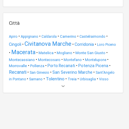
Città
•
•
•
•
•
Appignano
Camerino
Castelraimondo
Apiro
Caldarola
Civitanova Marche
Corridonia
Cingoli
•
•
•
Loro Piceno
Macerata
•
•
•
•
•
Matelica
Mogliano
Monte San Giusto
•
•
•
•
Montecassiano
Montecosaro
Montefano
Montelupone
•
•
Porto Recanati
•
Potenza Picena
•
Morrovalle
Pollenza
Recanati
•
•
San Severino Marche
•
San Ginesio
Sant'Angelo
Tolentino
•
•
•
Treia
•
•
Sarnano
in Pontano
Urbisaglia
Visso
Altri
risultati