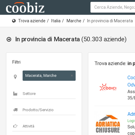
Trova aziende
Italia
Marche
In provincia di Macerata
In provincia di Macerata
(50.303 aziende)
Filtri
Trova aziende:
in 
Macerata, Marche
×
Cod
Od
Ass
35/
Adr
Logi
Solu
cope