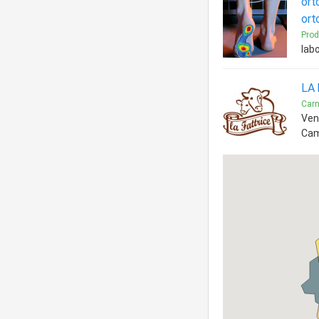
ort
ort
Prod
lab
LA 
Carn
Vend
Cam