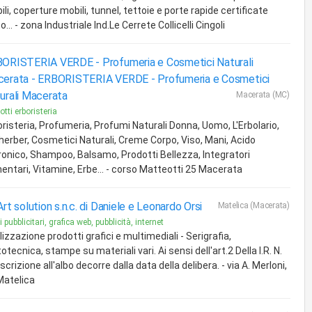
li, coperture mobili, tunnel, tettoie e porte rapide certificate
o... - zona Industriale Ind.Le Cerrete Collicelli Cingoli
ORISTERIA VERDE - Profumeria e Cosmetici Naturali
erata -
ERBORISTERIA VERDE - Profumeria e Cosmetici
urali Macerata
Macerata (MC)
otti erboristeria
oristeria, Profumeria, Profumi Naturali Donna, Uomo, L'Erbolario,
herber, Cosmetici Naturali, Creme Corpo, Viso, Mani, Acido
uronico, Shampoo, Balsamo, Prodotti Bellezza, Integratori
mentari, Vitamine, Erbe... - corso Matteotti 25 Macerata
Art solution s.n.c. di Daniele e Leonardo Orsi
Matelica (Macerata)
 pubblicitari, grafica web, pubblicità, internet
izzazione prodotti grafici e multimediali - Serigrafia,
otecnica, stampe su materiali vari. Ai sensi dell'art.2 Della l.R. N.
'iscrizione all'albo decorre dalla data della delibera. - via A. Merloni,
Matelica