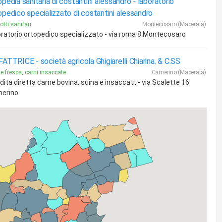
opedia sanitaria di costantini alessandro -
laboratorio
opedico specializzato di costantini alessandro
otti sanitari
Montecosaro (Macerata)
oratorio ortopedico specializzato - via roma 8 Montecosaro
FATTRICE -
società agricola Ghigiarelli Chiarina. & C.SS
e fresca, carni insaccate
Camerino (Macerata)
ita diretta carne bovina, suina e insaccati. - via Scalette 16
erino