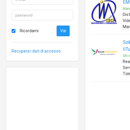
EM
Mate
Dis
Vid
Mar
Ricordami
Sol
IlT
Recupera i dati di accesso
Siti
Rea
Serv
Tol