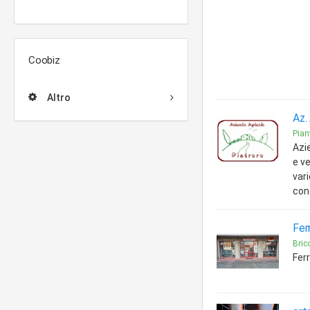
Coobiz
Altro
Az.
Piant
Azie
e ve
vari
con
Fer
Bric
Fer