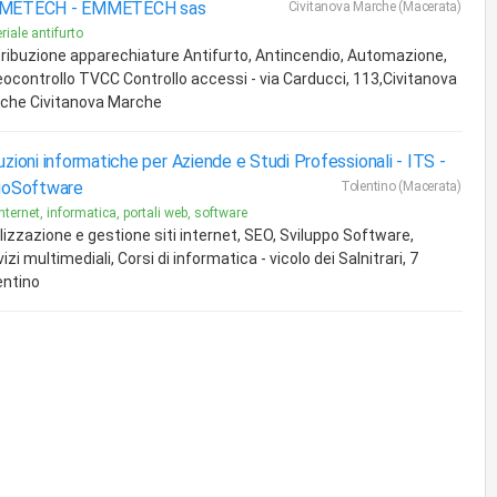
METECH -
EMMETECH sas
Civitanova Marche (Macerata)
riale antifurto
tribuzione apparechiature Antifurto, Antincendio, Automazione,
eocontrollo TVCC Controllo accessi - via Carducci, 113,Civitanova
che Civitanova Marche
uzioni informatiche per Aziende e Studi Professionali -
ITS -
uoSoftware
Tolentino (Macerata)
 internet, informatica, portali web, software
lizzazione e gestione siti internet, SEO, Sviluppo Software,
izi multimediali, Corsi di informatica - vicolo dei Salnitrari, 7
entino