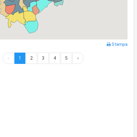
Stampa
‹
1
2
3
4
5
›