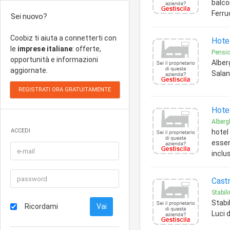
balco
Ferru
Sei nuovo?
Coobiz ti aiuta a connetterti con
Hotel
le
imprese italiane
: offerte,
Pensio
opportunità e informazioni
Alber
aggiornate.
Salan
Hotel
Alberg
ACCEDI
hotel
essen
inclus
Castr
Stabili
Stabil
Ricordami
Luci d