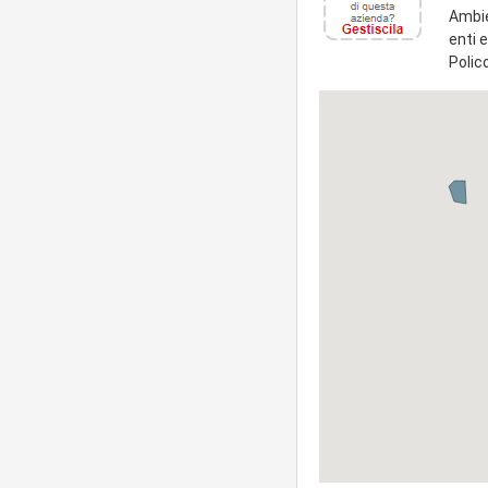
Ambien
enti e
Polic