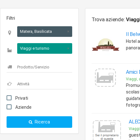
Filtri
Trova aziende:
Viagg
Matera, Basilicata
×
Il Bel
Hotel 
panora
Viaggi e turismo
×
Amici 
Viaggi, 
Promuo
scolast
Privati
guidate
fotogra
Aziende
ALE
Ricerca
Viaggi,
guest