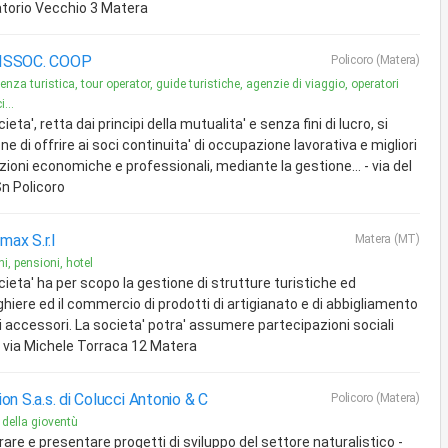
torio Vecchio 3 Matera
ISSOC. COOP
Policoro (Matera)
enza turistica, tour operator, guide turistiche, agenzie di viaggio, operatori
i...
ieta', retta dai principi della mutualita' e senza fini di lucro, si
ne di offrire ai soci continuita' di occupazione lavorativa e migliori
zioni economiche e professionali, mediante la gestione... - via del
Sn Policoro
ax S.r.l
Matera (MT)
hi, pensioni, hotel
cieta' ha per scopo la gestione di strutture turistiche ed
ghiere ed il commercio di prodotti di artigianato e di abbigliamento
i accessori. La societa' potra' assumere partecipazioni sociali
. - via Michele Torraca 12 Matera
ion S.a.s. di Colucci Antonio & C
Policoro (Matera)
i della gioventù
rare e presentare progetti di sviluppo del settore naturalistico -