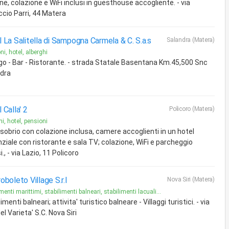
ne, colazione e WiFi inclusi in guesthouse accogliente. - via
ccio Parri, 44 Matera
 La Salitella di Sampogna Carmela & C. S.a.s
Salandra (Matera)
ni, hotel, alberghi
go - Bar - Ristorante. - strada Statale Basentana Km.45,500 Snc
dra
 Calla' 2
Policoro (Matera)
hi, hotel, pensioni
 sobrio con colazione inclusa, camere accoglienti in un hotel
ziale con ristorante e sala TV; colazione, WiFi e parcheggio
i., - via Lazio, 11 Policoro
oboleto Village S.r.l
Nova Siri (Matera)
menti marittimi, stabilimenti balneari, stabilimenti lacuali...
imenti balneari; attivita' turistico balneare - Villaggi turistici. - via
el Varieta' S.C. Nova Siri