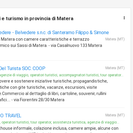
i e turismo
in provincia di Matera
vedere -
Belvedere s.n.c. di Santeramo Filippo & Simone
a Matera con camere caratteristiche e terrazzo
Matera (MT)
mico sui Sassi di Matera. - via Casalnuovo 133 Matera
Del Turista SOC. COOP
Matera (MT)
agenzie di viaggio, operatori turistici, accompagnatori turistici, tour operator...
vere e sostenere iniziative turistiche, propagandistiche,
iche con gite turistiche, vacanze, escursioni, visite
.Commercio al dettaglio di libri, cartoline, souvenir, rullini
fici.... - via Fiorentini 28/30 Matera
CO TRAVEL
Matera (MT)
 operatori turistici, tour operator, assistenza turistica, agenzie di viaggio...
house informale, colazione inclusa, camere ampie, alcune con