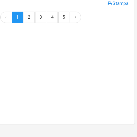
Stampa
‹
1
2
3
4
5
›