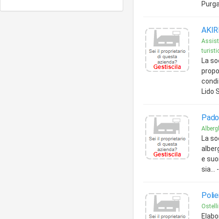
Purga
AKIR
Assist
turistic
La soc
propo
condi
Lido 
Padom
Alberg
La so
alber
e suo
sia..
Polie
Ostell
Elabo