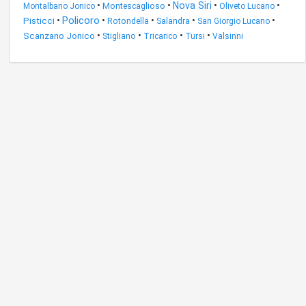
•
•
Nova Siri
•
•
Montescaglioso
Montalbano Jonico
Oliveto Lucano
Policoro
Pisticci
•
•
•
•
•
Rotondella
Salandra
San Giorgio Lucano
•
•
•
•
Scanzano Jonico
Stigliano
Tricarico
Tursi
Valsinni