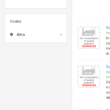
Coobiz
So
Pe
Altro
In
co
mo
di
Su
Pat
ort
Co
e 
co
al