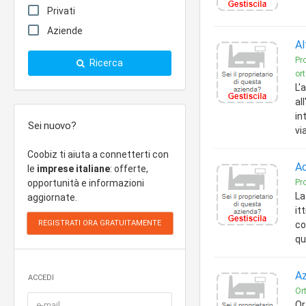
Privati
Aziende
Al
Pro
Ricerca
ort
L'
al
in
Sei nuovo?
vi
Coobiz ti aiuta a connetterti con
Ad
le
imprese italiane
: offerte,
opportunità e informazioni
Pro
La
aggiornate.
it
co
qu
Az
ACCEDI
Ort
Or