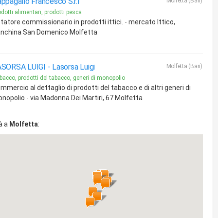
ppagallo Francesco S.r.l
Molfetta (Bari)
dotti alimentari, prodotti pesca
tatore commissionario in prodotti ittici. - mercato Ittico,
nchina San Domenico Molfetta
ASORSA LUIGI -
Lasorsa Luigi
Molfetta (Bari)
bacco, prodotti del tabacco, generi di monopolio
mmercio al dettaglio di prodotti del tabacco e di altri generi di
nopolio - via Madonna Dei Martiri, 67 Molfetta
à a
Molfetta
: