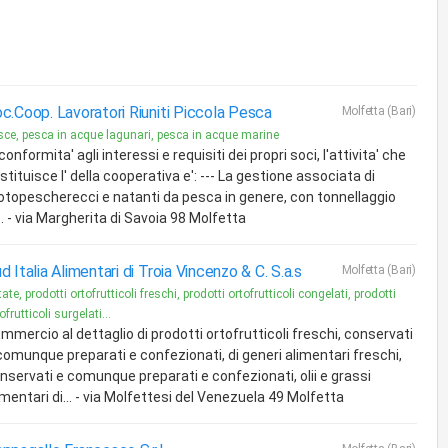
c.Coop. Lavoratori Riuniti Piccola Pesca
Molfetta (Bari)
sce, pesca in acque lagunari, pesca in acque marine
 conformita' agli interessi e requisiti dei propri soci, l'attivita' che
stituisce l' della cooperativa e': --- La gestione associata di
topescherecci e natanti da pesca in genere, con tonnellaggio
... - via Margherita di Savoia 98 Molfetta
d Italia Alimentari di Troia Vincenzo & C. S.a.s
Molfetta (Bari)
ate, prodotti ortofrutticoli freschi, prodotti ortofrutticoli congelati, prodotti
ofrutticoli surgelati...
mmercio al dettaglio di prodotti ortofrutticoli freschi, conservati
comunque preparati e confezionati, di generi alimentari freschi,
nservati e comunque preparati e confezionati, olii e grassi
imentari di... - via Molfettesi del Venezuela 49 Molfetta