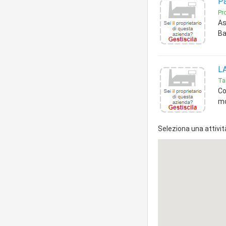
Pa
Pro
As
Ba
L
Ta
Co
mo
Seleziona una attivit