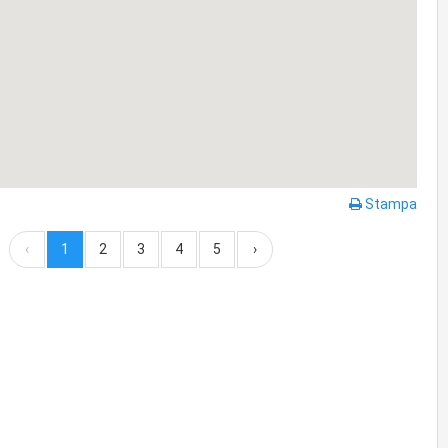
Stampa
‹
1
2
3
4
5
›