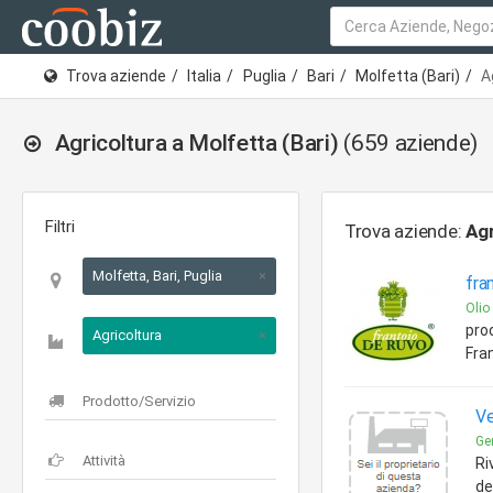
Trova aziende
Italia
Puglia
Bari
Molfetta (Bari)
A
Agricoltura a Molfetta (Bari)
(659 aziende)
Filtri
Trova aziende:
Agr
Molfetta, Bari, Puglia
×
fra
Olio
pro
Agricoltura
×
Fra
Ve
Ge
Ri
de