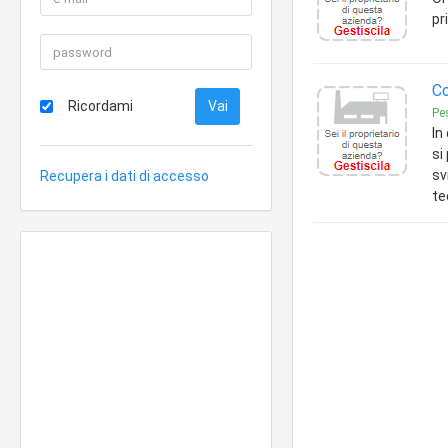
pr
Co
Ricordami
Pe
In
si
sv
Recupera i dati di accesso
te