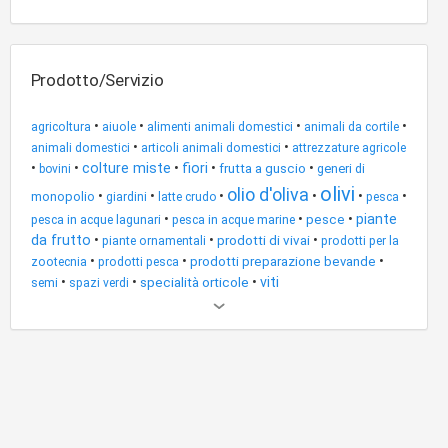
Prodotto/Servizio
•
•
•
•
agricoltura
aiuole
alimenti animali domestici
animali da cortile
•
•
animali domestici
articoli animali domestici
attrezzature agricole
•
•
colture miste
•
fiori
•
•
frutta a guscio
generi di
bovini
olivi
olio d'oliva
•
•
•
•
•
•
monopolio
giardini
latte crudo
pesca
•
•
•
piante
pesca in acque lagunari
pesca in acque marine
pesce
da frutto
•
•
•
prodotti di vivai
piante ornamentali
prodotti per la
•
•
•
prodotti preparazione bevande
zootecnia
prodotti pesca
•
•
•
viti
semi
specialità orticole
spazi verdi
Altri
risultati