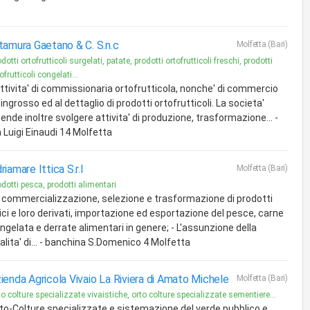
tamura Gaetano & C. S.n.c
Molfetta (Bari)
dotti ortofrutticoli surgelati, patate, prodotti ortofrutticoli freschi, prodotti
ofrutticoli congelati...
attivita' di commissionaria ortofrutticola, nonche' di commercio
l'ingrosso ed al dettaglio di prodotti ortofrutticoli. La societa'
tende inoltre svolgere attivita' di produzione, trasformazione... -
a Luigi Einaudi 14 Molfetta
riamare Ittica S.r.l
Molfetta (Bari)
dotti pesca, prodotti alimentari
 commercializzazione, selezione e trasformazione di prodotti
tici e loro derivati, importazione ed esportazione del pesce, carne
ngelata e derrate alimentari in genere; - L'assunzione della
alita' di... - banchina S.Domenico 4 Molfetta
ienda Agricola Vivaio La Riviera di Amato Michele
Molfetta (Bari)
o colture specializzate vivaistiche, orto colture specializzate sementiere...
to-Colture specializzate e sistemazione del verde pubblico e