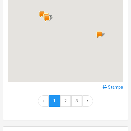
Stampa
‹
1
2
3
›