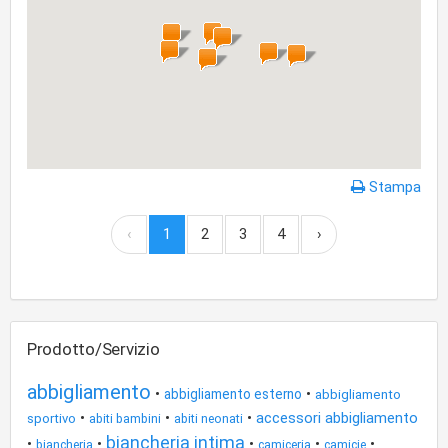
Stampa
‹
1
2
3
4
›
Prodotto/Servizio
abbigliamento
•
•
abbigliamento esterno
abbigliamento
•
•
•
accessori abbigliamento
sportivo
abiti bambini
abiti neonati
biancheria intima
•
•
•
•
•
biancheria
camiceria
camicie