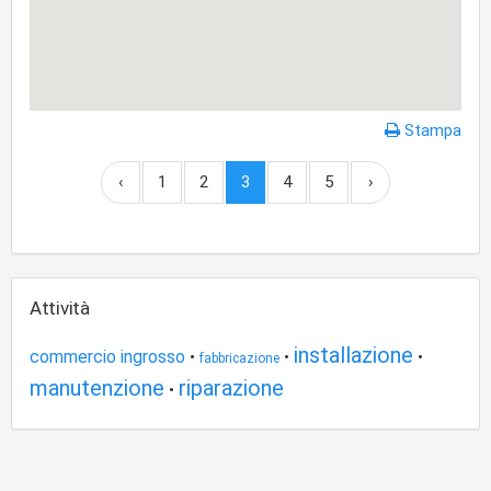
Stampa
‹
1
2
3
4
5
›
Attività
installazione
commercio ingrosso
•
•
•
fabbricazione
manutenzione
riparazione
•