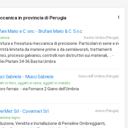
ccanica
in provincia di Perugia
fani Mario e C. snc -
Brufani Mario & C. S.n.c
canica
Bastia Umbra (Perugia)
itura e fresatura meccanica di precisione. Particolari in serie e in
ntità limitata da materie prime o da semilavorati, trattamenti
ici, processi galvanici, controlli non distruttivi sui materiali, ... -
 Dei Platani 34-36 Bastia Umbra
ci Gabriele -
Musci Gabriele
Giano dell'Umbria (Perugia)
tti in ferro, oggetti in rame, oggetti in metallo
ro ferraio. - via Fornace 2 Giano dell'Umbria
erMet Srl -
Covermet Srl
Assisi (Perugia)
enteria legno
duzione, Vendita e Installazione di Pensiline Ombreggianti,