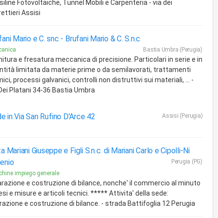
iline Fotovoltaiche, Tunnel Mobili e Carpenteria - via dei
ettieri Assisi
fani Mario e C. snc -
Brufani Mario & C. S.n.c
canica
Bastia Umbra (Perugia)
itura e fresatura meccanica di precisione. Particolari in serie e in
ntità limitata da materie prime o da semilavorati, trattamenti
ici, processi galvanici, controlli non distruttivi sui materiali, ... -
 Dei Platani 34-36 Bastia Umbra
e in Via San Rufino D'Arce 42
Assisi (Perugia)
a Mariani Giuseppe e Figli S.n.c. di Mariani Carlo e Cipolli-Ni
enio
Perugia (PG)
hine impiego generale
arazione e costruzione di bilance, nonche' il commercio al minuto
esi e misure e articoli tecnici. ***** Attivita' della sede:
razione e costruzione di bilance. - strada Battifoglia 12 Perugia