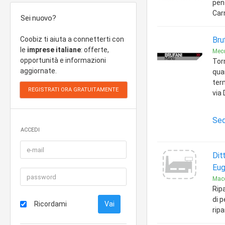
pens
Carr
Sei nuovo?
Coobiz ti aiuta a connetterti con
Bru
le
imprese italiane
: offerte,
Mec
opportunità e informazioni
Torn
aggiornate.
qua
term
via
Sed
ACCEDI
Ditt
Eug
Macc
Rip
di p
Ricordami
ripa