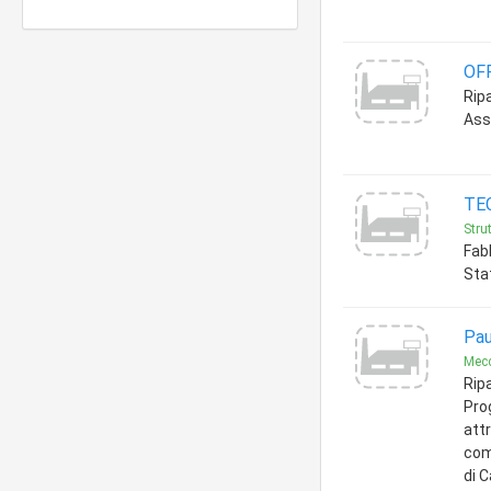
OF
Rip
Ass
TE
Stru
Fabb
Sta
Paus
Mec
Rip
Prog
att
com
di C