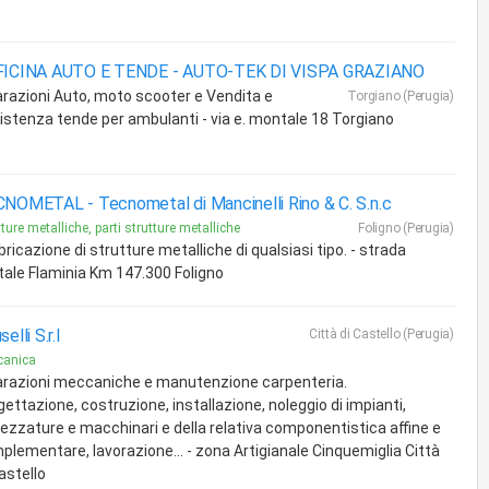
FICINA AUTO E TENDE -
AUTO-TEK DI VISPA GRAZIANO
arazioni Auto, moto scooter e Vendita e
Torgiano (Perugia)
istenza tende per ambulanti - via e. montale 18 Torgiano
CNOMETAL -
Tecnometal di Mancinelli Rino & C. S.n.c
tture metalliche, parti strutture metalliche
Foligno (Perugia)
ricazione di strutture metalliche di qualsiasi tipo. - strada
tale Flaminia Km 147.300 Foligno
elli S.r.l
Città di Castello (Perugia)
canica
arazioni meccaniche e manutenzione carpenteria.
ettazione, costruzione, installazione, noleggio di impianti,
rezzature e macchinari e della relativa componentistica affine e
plementare, lavorazione... - zona Artigianale Cinquemiglia Città
astello