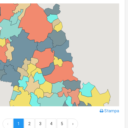
Stampa
‹
1
2
3
4
5
›