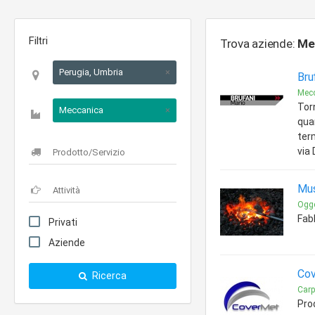
Filtri
Trova aziende:
Me
Perugia, Umbria
×
Bru
Mec
Torn
Meccanica
×
qua
term
via
Mus
Ogge
Fabb
Privati
Aziende
Cov
Ricerca
Carp
Pro