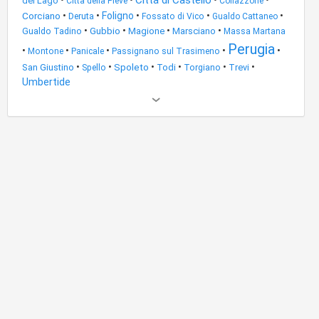
Città di Castello
•
•
•
•
del Lago
Città della Pieve
Collazzone
Corciano
•
•
Foligno
•
•
•
Deruta
Fossato di Vico
Gualdo Cattaneo
•
•
•
•
Gubbio
Magione
Marsciano
Gualdo Tadino
Massa Martana
Perugia
•
•
•
•
•
Montone
Panicale
Passignano sul Trasimeno
•
•
Spoleto
•
•
•
•
San Giustino
Todi
Torgiano
Trevi
Spello
Umbertide
Altri
risultati