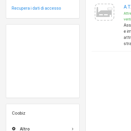
A.T
Recupera i dati di accesso
Attr
vent
Ass
e im
attr
str
Coobiz
Altro