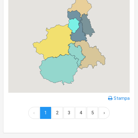
Stampa
‹
1
2
3
4
5
›