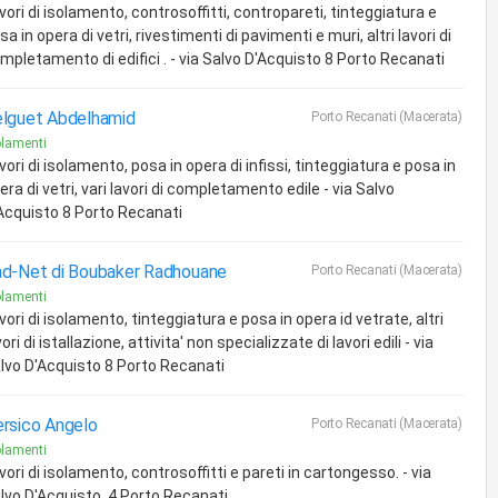
vori di isolamento, controsoffitti, contropareti, tinteggiatura e
sa in opera di vetri, rivestimenti di pavimenti e muri, altri lavori di
mpletamento di edifici . - via Salvo D'Acquisto 8 Porto Recanati
lguet Abdelhamid
Porto Recanati (Macerata)
olamenti
vori di isolamento, posa in opera di infissi, tinteggiatura e posa in
era di vetri, vari lavori di completamento edile - via Salvo
Acquisto 8 Porto Recanati
d-Net di Boubaker Radhouane
Porto Recanati (Macerata)
olamenti
vori di isolamento, tinteggiatura e posa in opera id vetrate, altri
vori di istallazione, attivita' non specializzate di lavori edili - via
lvo D'Acquisto 8 Porto Recanati
rsico Angelo
Porto Recanati (Macerata)
olamenti
vori di isolamento, controsoffitti e pareti in cartongesso. - via
lvo D'Acquisto, 4 Porto Recanati