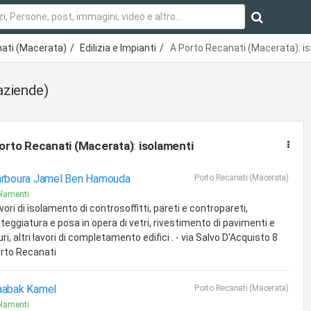
ati (Macerata)
Edilizia e Impianti
A Porto Recanati (Macerata): i
aziende)
orto Recanati (Macerata)
:
isolamenti
rboura Jamel Ben Hamouda
Porto Recanati (Macerata)
olamenti
vori di isolamento di controsoffitti, pareti e contropareti,
nteggiatura e posa in opera di vetri, rivestimento di pavimenti e
ri, altri lavori di completamento edifici . - via Salvo D'Acquisto 8
rto Recanati
aabak Kamel
Porto Recanati (Macerata)
olamenti