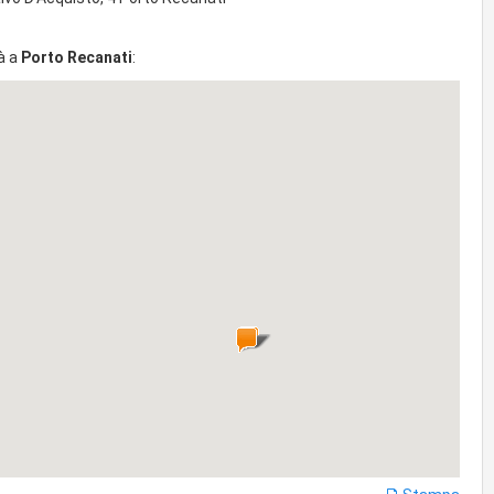
à a
Porto Recanati
: