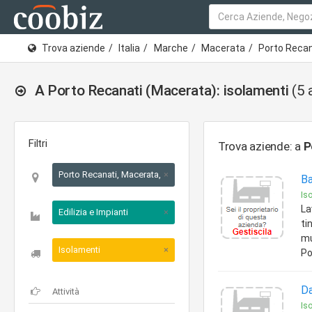
Trova aziende
Italia
Marche
Macerata
Porto Recan
A Porto Recanati (Macerata): isolamenti
(5 
Filtri
Trova aziende: a
P
Porto Recanati, Macerata, Marche
×
Ba
Is
La
Edilizia e Impianti
×
ti
mu
Isolamenti
×
Po
D
Is