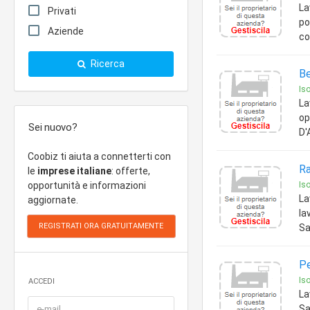
La
Privati
po
Aziende
co
Ricerca
Be
Is
La
op
Sei nuovo?
D'
Coobiz ti aiuta a connetterti con
Ra
le
imprese italiane
: offerte,
opportunità e informazioni
Is
La
aggiornate.
la
Sa
Pe
Is
ACCEDI
La
Sa