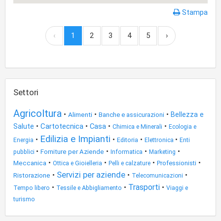
Stampa
‹
1
2
3
4
5
›
Settori
Agricoltura
•
•
•
Alimenti
Bellezza e
Banche e assicurazioni
•
Cartotecnica
•
Casa
•
•
Salute
Chimica e Minerali
Ecologia e
Edilizia e Impianti
•
•
•
•
Editoria
Energia
Elettronica
Enti
•
•
•
•
Forniture per Aziende
pubblici
Informatica
Marketing
•
•
•
•
Meccanica
Professionisti
Ottica e Gioielleria
Pelli e calzature
Servizi per aziende
•
•
•
Ristorazione
Telecomunicazioni
Trasporti
•
•
•
Tessile e Abbigliamento
Tempo libero
Viaggi e
turismo