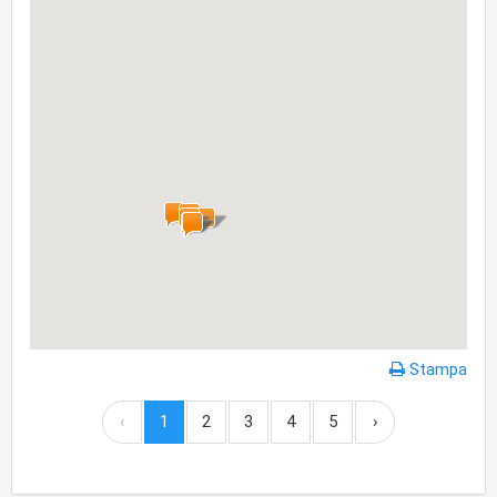
Stampa
‹
1
2
3
4
5
›