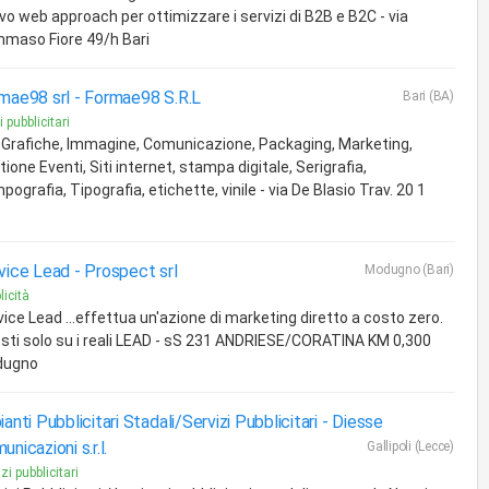
vo web approach per ottimizzare i servizi di B2B e B2C - via
maso Fiore 49/h Bari
mae98 srl -
Formae98 S.R.L
Bari (BA)
 pubblicitari
i Grafiche, Immagine, Comunicazione, Packaging, Marketing,
ione Eventi, Siti internet, stampa digitale, Serigrafia,
ografia, Tipografia, etichette, vinile - via De Blasio Trav. 20 1
vice Lead -
Prospect srl
Modugno (Bari)
licità
ice Lead ...effettua un'azione di marketing diretto a costo zero.
esti solo su i reali LEAD - sS 231 ANDRIESE/CORATINA KM 0,300
dugno
ianti Pubblicitari Stadali/Servizi Pubblicitari -
Diesse
nicazioni s.r.l.
Gallipoli (Lecce)
zi pubblicitari