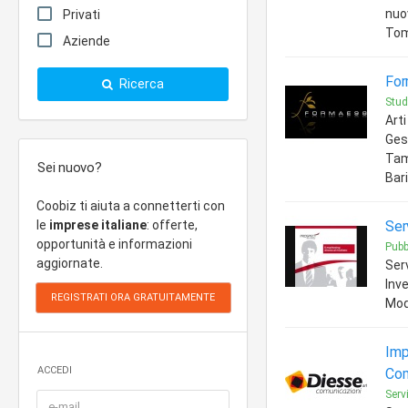
nuo
Privati
Tom
Aziende
For
Ricerca
Studi
Art
Gest
Tamp
Sei nuovo?
Bari
Coobiz ti aiuta a connetterti con
le
imprese italiane
: offerte,
Ser
opportunità e informazioni
Pubb
aggiornate.
Serv
Inv
Mo
Imp
ACCEDI
Comu
Servi