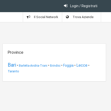
Login / Registrati
Il Social Network
Trova Aziende
Province
Bari
Lecce
•
•
•
Foggia
•
•
Barletta-Andria-Trani
Brindisi
Taranto