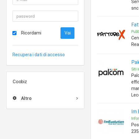
Serv
snc 
Fat
Pubb
Ricordami
Cen
Rea
Recupera i dati di accesso
Pal
Siti 
Pal
Coobiz
effi
mar
Lec
Altro
Im E
Info
Pos
235