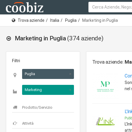
Trova aziende
Italia
Puglia
Marketing in Puglia
Marketing in Puglia
(374 aziende)
Filtri
Trova aziende:
Ma
Puglia
×
Con
Son
nel
Marketing
×
L'I
Pubb
L'In
att