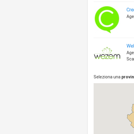
Cre
Age
Web
Age
Sca
Seleziona una
provin