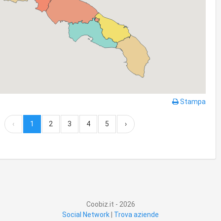
Stampa
‹
1
2
3
4
5
›
Coobiz.it - 2026
Social Network
|
Trova aziende