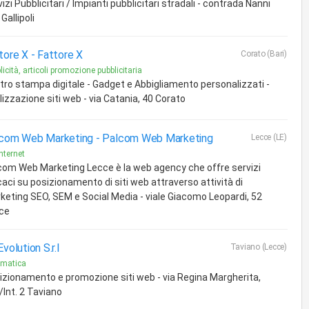
izi Pubblicitari / Impianti pubblicitari stradali - contrada Nanni
Gallipoli
tore X -
Fattore X
Corato (Bari)
licità, articoli promozione pubblicitaria
tro stampa digitale - Gadget e Abbigliamento personalizzati -
lizzazione siti web - via Catania, 40 Corato
com Web Marketing -
Palcom Web Marketing
Lecce (LE)
internet
com Web Marketing Lecce è la web agency che offre servizi
caci su posizionamento di siti web attraverso attività di
keting SEO, SEM e Social Media - viale Giacomo Leopardi, 52
ce
volution S.r.l
Taviano (Lecce)
rmatica
izionamento e promozione siti web - via Regina Margherita,
/Int. 2 Taviano