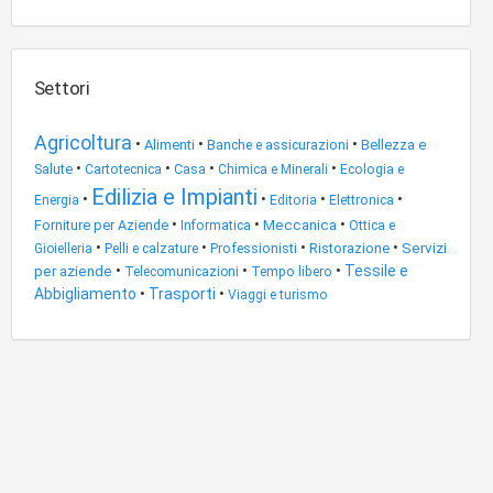
Settori
Agricoltura
•
•
•
Alimenti
Banche e assicurazioni
Bellezza e
•
•
•
•
Salute
Cartotecnica
Casa
Chimica e Minerali
Ecologia e
Edilizia e Impianti
•
•
•
•
Energia
Editoria
Elettronica
•
•
Meccanica
•
Forniture per Aziende
Informatica
Ottica e
•
•
•
•
Servizi
Professionisti
Ristorazione
Gioielleria
Pelli e calzature
per aziende
•
•
•
Tessile e
Telecomunicazioni
Tempo libero
Abbigliamento
•
Trasporti
•
Viaggi e turismo