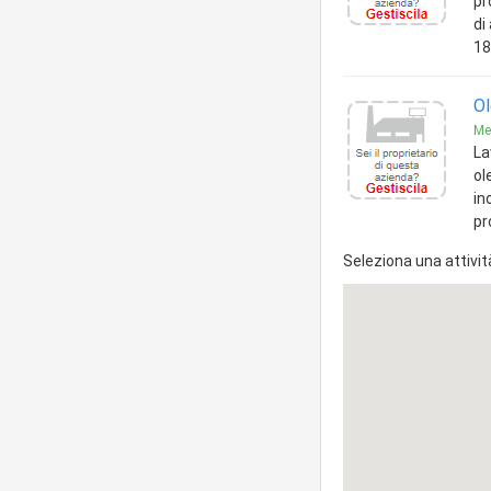
pr
di
18
Ol
Me
La
ol
in
pr
Seleziona una attivit