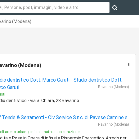
varino (Modena)
avarino (Modena)
dio dentistico Dott. Marco Garuti -
Studio dentistico Dott.
co Garuti
Ravarino (Modena)
isti
io dentistico - via S. Chiara, 28 Ravarino
 Tende & Serramenti -
Clv Service S.n.c. di Pavese Carmine e
Ravarino (Modena)
coli arredo urbano, infissi, materiale costruzione
dita e Posa in Opera di infissi a Risparmio Energetico, Arredo per