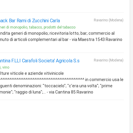
ack Bar Rami di Zucchini Carla
Ravarino (Modena)
neri di monopolio, tabacco, prodotti del tabacco
ndita generi di monopolio; ricevitoria lotto; bar; commercio al
nuto di articoli complementari al bar - via Maestra 1543 Ravarino
ntina F.LLI Carafoli Societa' Agricola S.s
Ravarino (Modena)
i, vino
lture viticole e aziende vitivinicole
^^^^^^^^^^^^^^^^^^^^^^^^^^^^^^^^^^^^^^^^^^^^^^^^ in commercio usa le
guenti denominazioni: "toccacielo"; "c'era una volta"; "prime
monie"; "raggio di luna";... - via Cantina 85 Ravarino