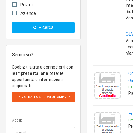
Privati
Inte
Rist
Aziende
Van
Ricerca
CLV
Ven
Legn
Man
Sei nuovo?
Coobiz ti aiuta a connetterti con
Co
le
imprese italiane
: offerte,
opportunità e informazioni
Gi
aggiornate.
Pa
Pa
Fo
Pro
ACCEDI
Pr