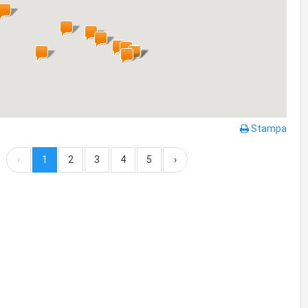
Stampa
‹
1
2
3
4
5
›