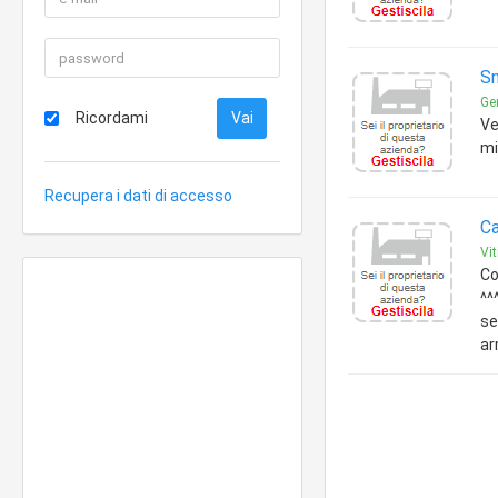
Sn
Ge
Ricordami
Ve
mi
Recupera i dati di accesso
Ca
Vit
Co
^^
se
ar