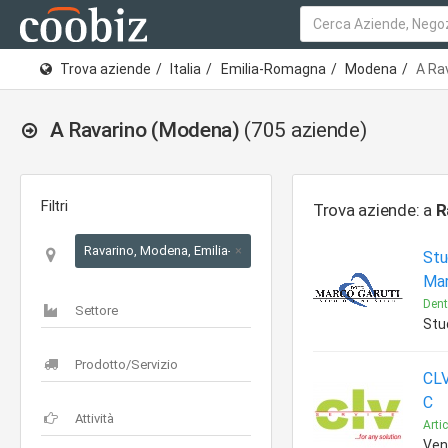
Trova aziende
Italia
Emilia-Romagna
Modena
A Ra
A Ravarino (Modena)
(705 aziende)
Filtri
Trova aziende: a
R
Ravarino, Modena, Emilia-Romagna
×
Stu
Mar
Dent
Stud
CLV
C
Arti
Ven