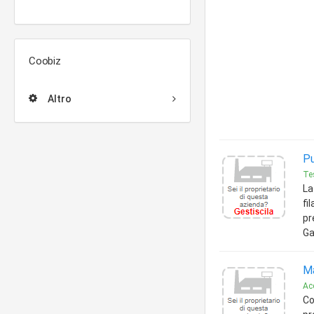
Coobiz
Altro
Pu
Tes
La
fi
pr
Ga
Ma
Ac
Co