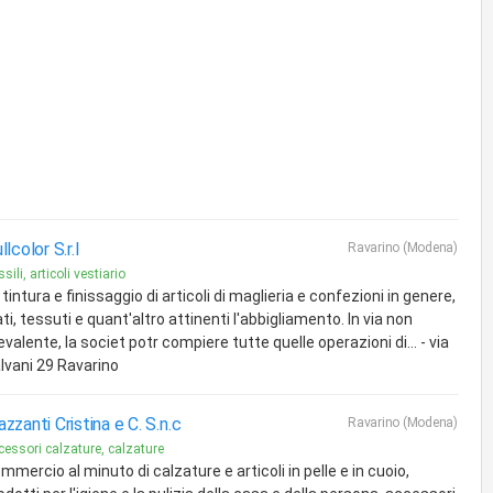
llcolor S.r.l
Ravarino (Modena)
sili, articoli vestiario
 tintura e finissaggio di articoli di maglieria e confezioni in genere,
lati, tessuti e quant'altro attinenti l'abbigliamento. In via non
evalente, la societ potr compiere tutte quelle operazioni di... - via
lvani 29 Ravarino
zzanti Cristina e C. S.n.c
Ravarino (Modena)
cessori calzature, calzature
mmercio al minuto di calzature e articoli in pelle e in cuoio,