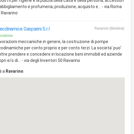
odotti per l'igiene e la pulizia della casa e della persona, accessori
 abbigliamento e profumeria; produzione, acquisto e... - via Roma
 Ravarino
eodinamica Gasparini S.r.l
Ravarino (Modena)
ccanica
vorazioni meccaniche in genere, la costruzione di pompe
eodinamiche per conto proprio e per conto terzi. La societa' puo'
oltre prendere e concedere in locazione beni immobili ed aziende
opri e/o di... - via degli Inventori 50 Ravarino
à a
Ravarino
: