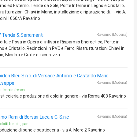
rno ed Esterno, Tende da Sole, Porte Interne in Legno e Cristallo,
rutturazioni Chiavi in Mano, installazione e riparazione di... - via A.
dini 1060/A Ravarino
 Tende & Serramenti
Ravarino (Modena)
dita e Posa in Opera di infissi a Risparmio Energetico, Porte in
o e Cristallo, Recinzioni in PVC e Ferro, Ristrutturazioni Chiavi in
o, Blindati e Grate di sicurezza
rdon Bleu S.n.c. di Versace Antonio e Castaldo Mario
useppe
Ravarino (Modena)
sticceria fresca
sticcieria e produzione di dolci in genere - via Roma 408 Ravarino
rno Rami di Borsari Luca e C. S.n.c
Ravarino (Modena)
dotti freschi, pane
oduzione di pane e pasticceria - via A. Moro 2 Ravarino