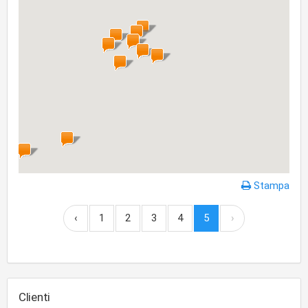
Stampa
‹
1
2
3
4
5
›
Clienti