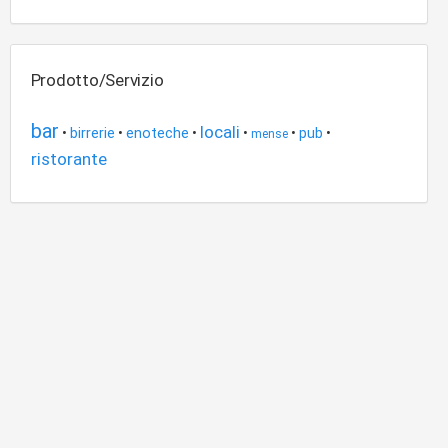
Prodotto/Servizio
bar
locali
•
birrerie
•
enoteche
•
•
•
pub
•
mense
ristorante