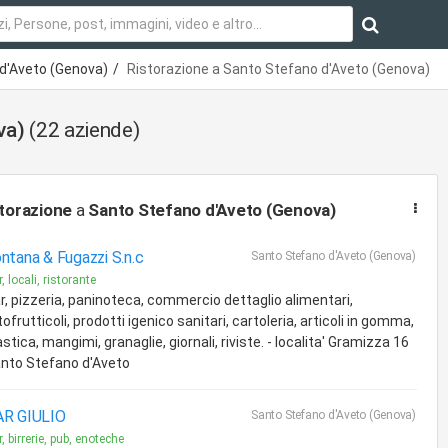
d'Aveto (Genova)
Ristorazione a Santo Stefano d'Aveto (Genova)
va)
(22 aziende)
torazione
a
Santo Stefano d'Aveto (Genova)
ntana & Fugazzi S.n.c
Santo Stefano d'Aveto (Genova)
, locali, ristorante
r, pizzeria, paninoteca, commercio dettaglio alimentari,
tofrutticoli, prodotti igenico sanitari, cartoleria, articoli in gomma,
astica, mangimi, granaglie, giornali, riviste. - localita' Gramizza 16
nto Stefano d'Aveto
AR GIULIO
Santo Stefano d'Aveto (Genova)
, birrerie, pub, enoteche