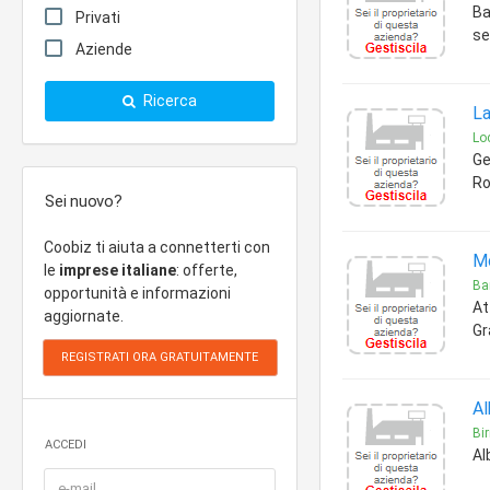
Ba
Privati
se
Aziende
Ricerca
La
Loc
Ge
Ro
Sei nuovo?
Coobiz ti aiuta a connetterti con
Mo
le
imprese italiane
: offerte,
Bar
opportunità e informazioni
At
aggiornate.
Gr
Al
Bir
ACCEDI
Al