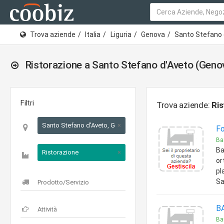
Trova aziende
Italia
Liguria
Genova
Santo Stefano 
Ristorazione a Santo Stefano d'Aveto (Geno
Filtri
Trova aziende:
Ris
Santo Stefano d'Aveto, Genova, Liguria
×
Fo
Bar
Ba
Ristorazione
×
or
pl
Sa
B
Bar