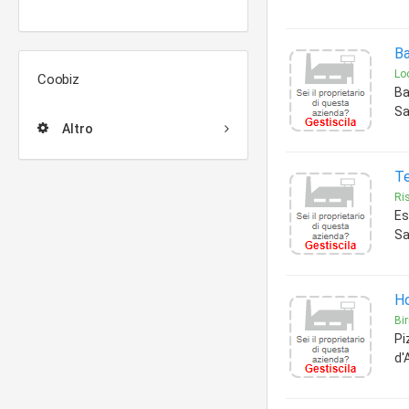
Ba
Loc
Coobiz
Ba
Sa
Altro
Te
Ris
Es
Sa
Ho
Bir
Pi
d'