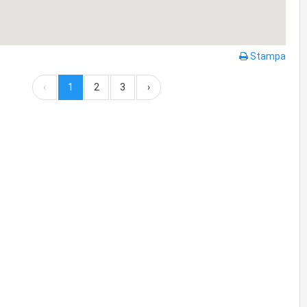
Stampa
‹
1
2
3
›