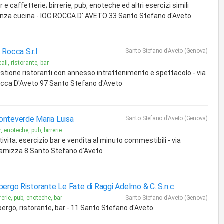
r e caffetterie; birrerie, pub, enoteche ed altri esercizi simili
nza cucina - lOC ROCCA D' AVETO 33 Santo Stefano d'Aveto
 Rocca S.r.l
Santo Stefano d'Aveto (Genova)
ali, ristorante, bar
stione ristoranti con annesso intrattenimento e spettacolo - via
cca D'Aveto 97 Santo Stefano d'Aveto
nteverde Maria Luisa
Santo Stefano d'Aveto (Genova)
, enoteche, pub, birrerie
tivita: esercizio bar e vendita al minuto commestibili - via
amizza 8 Santo Stefano d'Aveto
bergo Ristorante Le Fate di Raggi Adelmo & C. S.n.c
rerie, pub, enoteche, bar
Santo Stefano d'Aveto (Genova)
bergo, ristorante, bar - 11 Santo Stefano d'Aveto