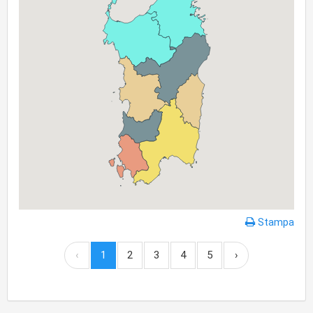
Stampa
‹
1
2
3
4
5
›