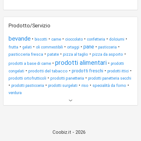
Prodotto/Servizio
bevande
•
•
•
•
•
•
carne
dolciumi
biscotti
cioccolato
confetteria
pane
•
•
•
•
•
•
frutta
gelati
oli commestibili
ortaggi
pasticceria
•
•
•
•
pasticceria fresca
patate
pizza al taglio
pizza da asporto
prodotti alimentari
•
•
prodotti a base di carne
prodotti
•
•
•
•
prodotti freschi
prodotti del tabacco
congelati
prodotti ittici
•
•
prodotti ortofrutticoli
prodotti panetteria
prodotti panetteria secchi
•
•
•
•
•
riso
specialità da forno
prodotti pasticceria
prodotti surgelati
verdura
Altri
risultati
Coobiz.it - 2026