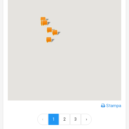
Stampa
‹
1
2
3
›