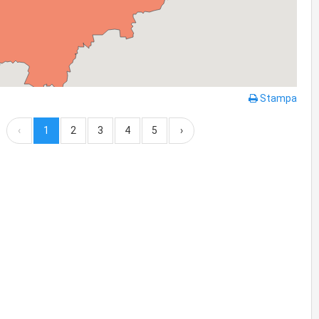
Stampa
‹
1
2
3
4
5
›