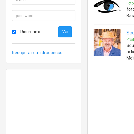
Foto
foto
Bas
Ricordami
Scu
Prod
Scul
arti
Recupera i dati di accesso
Moli