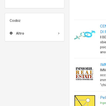
Coobiz
CE
DI
Altro
Il 
obi
psi
ano
IM
IMM
occu
imm
"chi
Pel
Inge