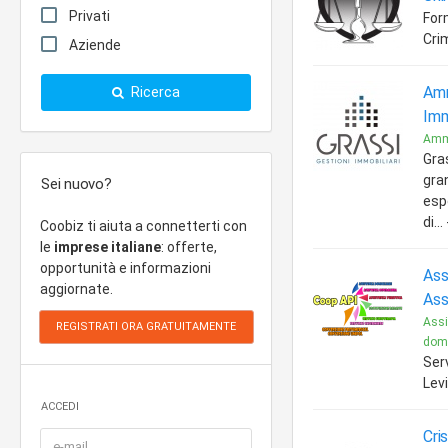
Privati
For
Cri
Aziende
Amm
Ricerca
Imm
Amm
Gras
gran
Sei nuovo?
esp
di..
Coobiz ti aiuta a connetterti con
le
imprese italiane
: offerte,
opportunità e informazioni
Ass
aggiornate.
Ass
Assi
domi
Ser
Lev
ACCEDI
Cri