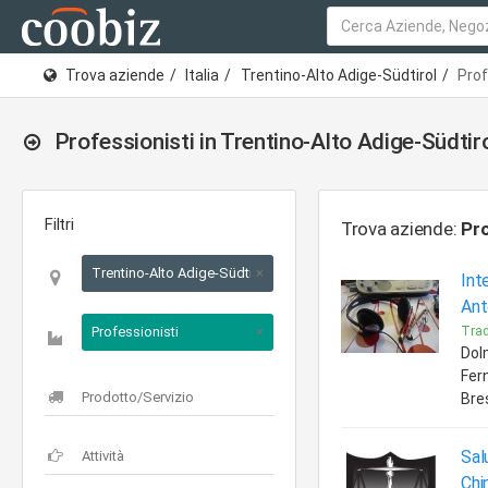
Trova aziende
Italia
Trentino-Alto Adige-Südtirol
Prof
Professionisti in Trentino-Alto Adige-Südtir
Filtri
Trova aziende:
Pro
Trentino-Alto Adige-Südtirol
×
Int
Ant
Professionisti
×
Trad
Dol
Fer
Bre
Sal
Chi