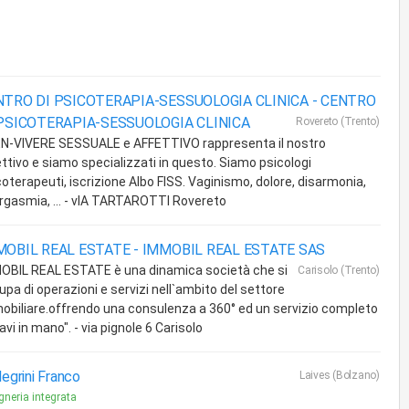
NTRO DI PSICOTERAPIA-SESSUOLOGIA CLINICA -
CENTRO
 PSICOTERAPIA-SESSUOLOGIA CLINICA
Rovereto (Trento)
BEN-VIVERE SESSUALE e AFFETTIVO rappresenta il nostro
ettivo e siamo specializzati in questo. Siamo psicologi
coterapeuti, iscrizione Albo FISS. Vaginismo, dolore, disarmonia,
rgasmia, ... - vIA TARTAROTTI Rovereto
MOBIL REAL ESTATE -
IMMOBIL REAL ESTATE SAS
OBIL REAL ESTATE è una dinamica società che si
Carisolo (Trento)
pa di operazioni e servizi nell`ambito del settore
obiliare.offrendo una consulenza a 360° ed un servizio completo
avi in mano". - via pignole 6 Carisolo
legrini Franco
Laives (Bolzano)
gneria integrata