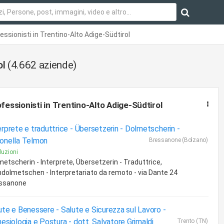
essionisti in Trentino-Alto Adige-Südtirol
ol
(4.662 aziende)
fessionisti
in Trentino-Alto Adige-Südtirol
erprete e traduttrice - Übersetzerin - Dolmetscherin -
onella Telmon
Bressanone (Bolzano)
uzioni
metscherin - Interprete, Übersetzerin - Traduttrice,
ndolmetschen - Interpretariato da remoto - via Dante 24
ssanone
ute e Benessere - Salute e Sicurezza sul Lavoro -
nesiologia e Postura -
dott. Salvatore Grimaldi
Trento (TN)