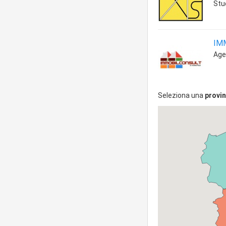
Stud
IM
Age
Seleziona una
provin