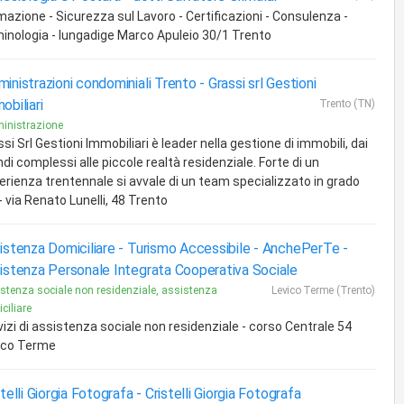
mazione - Sicurezza sul Lavoro - Certificazioni - Consulenza -
minologia - lungadige Marco Apuleio 30/1 Trento
inistrazioni condominiali Trento -
Grassi srl Gestioni
obiliari
Trento (TN)
inistrazione
si Srl Gestioni Immobiliari è leader nella gestione di immobili, dai
di complessi alle piccole realtà residenziale. Forte di un
erienza trentennale si avvale di un team specializzato in grado
. - via Renato Lunelli, 48 Trento
istenza Domiciliare - Turismo Accessibile - AnchePerTe -
istenza Personale Integrata Cooperativa Sociale
stenza sociale non residenziale, assistenza
Levico Terme (Trento)
ciliare
vizi di assistenza sociale non residenziale - corso Centrale 54
ico Terme
stelli Giorgia Fotografa -
Cristelli Giorgia Fotografa