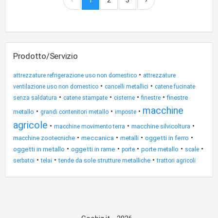
‹
1
2
3
›
Prodotto/Servizio
•
attrezzature refrigerazione uso non domestico
attrezzature
•
•
ventilazione uso non domestico
cancelli metallici
catene fucinate
•
•
•
•
finestre
senza saldatura
catene stampate
cisterne
finestre
macchine
•
•
•
metallo
grandi contenitori metallo
imposte
agricole
•
•
•
macchine silvicoltura
macchine movimento terra
•
•
•
•
macchine zootecniche
meccanica
metalli
oggetti in ferro
•
•
•
•
•
oggetti in metallo
oggetti in rame
porte metallo
porte
scale
•
•
•
tende da sole strutture metalliche
serbatoi
telai
trattori agricoli