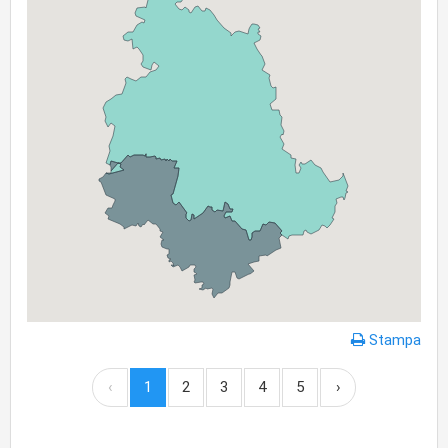
Stampa
‹
1
2
3
4
5
›