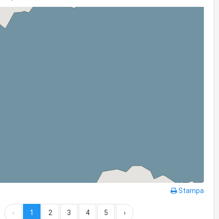
Stampa
‹
1
2
3
4
5
›