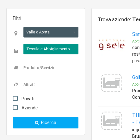
Filtri
Trova aziende:
Tes
Valle d'Aosta
×
Sar
Abit
con
Tessile e Abbigliamento
×
res
pri
Gol
Abbi
Prod
Con
Privati
Aziende
THE
-
T
Ricerca
ing
Bru