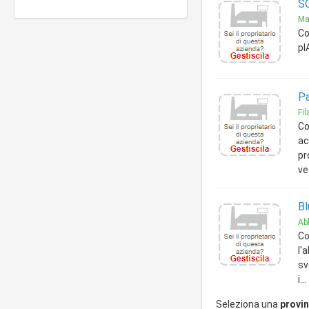
S
Ma
Co
pI
Pa
Fil
Co
ac
pr
ve
Bl
Ab
Co
l'
sv
i.
Seleziona una
provin