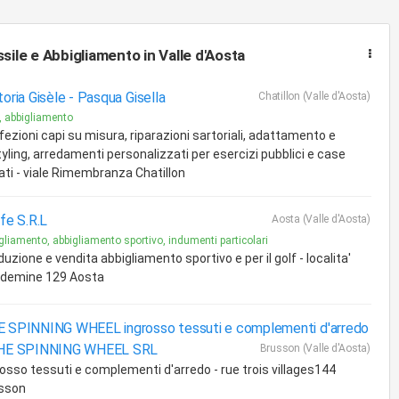
sile e Abbigliamento
in Valle d'Aosta
toria Gisèle -
Pasqua Gisella
Chatillon (Valle d'Aosta)
i, abbigliamento
fezioni capi su misura, riparazioni sartoriali, adattamento e
tyling, arredamenti personalizzati per esercizi pubblici e case
vati - viale Rimembranza Chatillon
ife S.R.L
Aosta (Valle d'Aosta)
gliamento, abbigliamento sportivo, indumenti particolari
uzione e vendita abbigliamento sportivo e per il golf - localita'
demine 129 Aosta
 SPINNING WHEEL ingrosso tessuti e complementi d'arredo
HE SPINNING WHEEL SRL
Brusson (Valle d'Aosta)
rosso tessuti e complementi d'arredo - rue trois villages144
sson