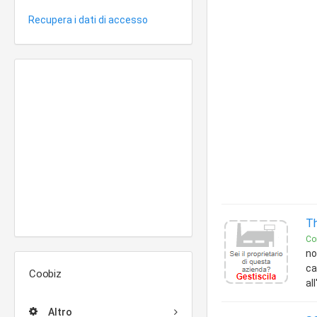
Recupera i dati di accesso
Th
Con
no
ca
Coobiz
al
Altro