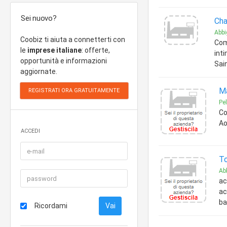
Sei nuovo?
Cha
Abbi
Coobiz ti aiuta a connetterti con
Com
le
imprese italiane
: offerte,
inti
opportunità e informazioni
Sai
aggiornate.
Ma
Pel
Co
Ao
ACCEDI
To
Ab
ac
ac
ba
Ricordami