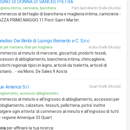
OGNO DI DONNA DI SANCES PIETRA
glieria intima, camiceria, biancheria
Pont-Saint-Martin (Valle d'Aosta)
mmercio al dettaglio di biancheria e maglieria intima; camicieria -
AZZA PRIMO MAGGIO 11 Pont-Saint-Martin
radiso Dei Bimbi di Luongo Bernardo e C. S.n.c
ati per merceria, filati per maglieria
Aosta (Valle d'Aosta)
mmercio al minuto di mercerie, giocattoli, prodotti tessili,
cessori di abbigliamento, biancheria intima, chincaglierie,
odotti regionali tipici in legno, articoli da toeletta, articoli di
stiario... - via Mons. De Sales 9 Aosta
ue America S.r.l
Quart (Valle d'Aosta)
bigliamento, accessori abbigliamento
mmercio al minuto e all'ingrosso di abbigliamento, accessori per
abbigliamento, calzature, tessuti, pelletteria; potra' inoltre
olgere ogni attivita' di commercio al minuto e all'ingrosso di tutti
.. - regione Amerique 33 Quart
cia
per affinare la tua ricerca: