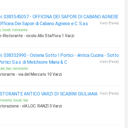
l. 0383545057 - OFFICINA DEI SAPORI DI CABANO AGNESE
Officina Dei Sapori di Cabano Agnese e C. S.a.s
Varzi (Pavia)
, locali, ristorante
r-Ristorante - vicolo Allo Staffora 1 Varzi
l. 038352990 - Osteria Sotto I Portici - Antica Cucina -
Sotto
Portici S.a.s. di Melchiorre Maria & C
Varzi (Pavia)
ali, bar, ristorante
storante - via del Mercato 10 Varzi
ISTORANTE ANTICO VARZI DI SCABINI GIULIANA
Varzi (Pavia)
torante, locali, bar
storazione - vIA LOC. RANZI 3 Varzi