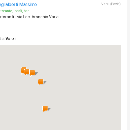
glialberti Massimo
Varzi (Pavia)
torante, locali, bar
storanti - via Loc. Aronchio Varzi
à a
Varzi
: