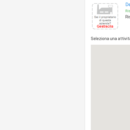
De
Ris
Ri
Seleziona una attivit