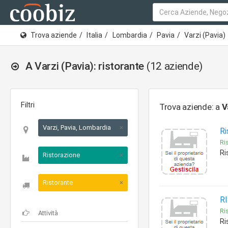
Trova aziende
Italia
Lombardia
Pavia
Varzi (Pavia)
A Varzi (Pavia): ristorante
(12 aziende)
Filtri
Trova aziende: a
V
Varzi, Pavia, Lombardia
×
Ri
Ris
Ri
Ristorazione
×
Ristorante
×
R
Ris
Ri