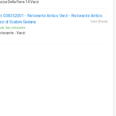
azza Della Fiera 14 Varzi
l. 038352001 - Ristorante Antico Varzi -
Ristorante Antico
rzi di Scabini Giuliana
Varzi (Pavia)
ali, bar, ristorante
storante - Varzi