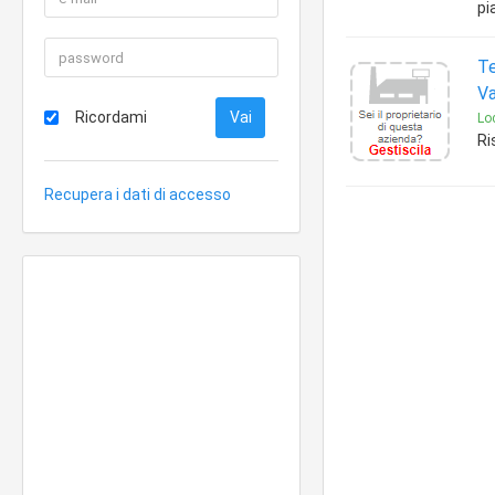
pi
Te
Va
Ricordami
Loc
Ri
Recupera i dati di accesso