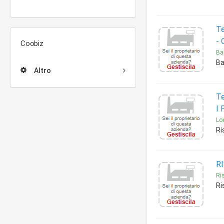
Te
-
Coobiz
Bar
Ba
Altro
Te
I 
Loc
Ri
R
Ris
Ri