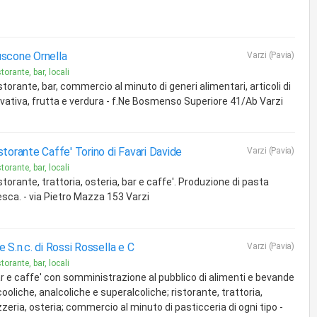
scone Ornella
Varzi (Pavia)
torante, bar, locali
storante, bar, commercio al minuto di generi alimentari, articoli di
ivativa, frutta e verdura - f.Ne Bosmenso Superiore 41/Ab Varzi
storante Caffe' Torino di Favari Davide
Varzi (Pavia)
torante, bar, locali
storante, trattoria, osteria, bar e caffe'. Produzione di pasta
esca. - via Pietro Mazza 153 Varzi
e S.n.c. di Rossi Rossella e C
Varzi (Pavia)
torante, bar, locali
r e caffe' con somministrazione al pubblico di alimenti e bevande
cooliche, analcoliche e superalcoliche; ristorante, trattoria,
zzeria, osteria; commercio al minuto di pasticceria di ogni tipo -