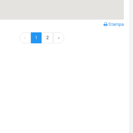
Stampa
‹
1
2
›