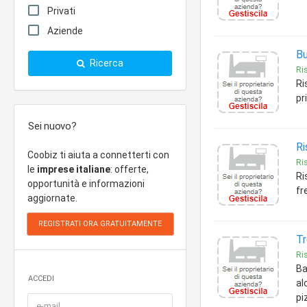
Privati
Aziende
Bu
Ricerca
Ris
Ri
pr
Sei nuovo?
Ri
Coobiz ti aiuta a connetterti con
Ris
le
imprese italiane
: offerte,
Ri
opportunità e informazioni
fr
aggiornate.
Tr
Ris
Ba
ACCEDI
al
pi