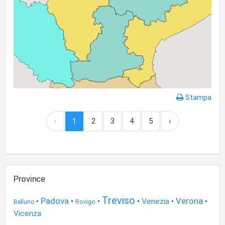
Stampa
‹
1
2
3
4
5
›
Province
Treviso
Padova
Verona
•
•
•
•
Venezia
•
•
Belluno
Rovigo
Vicenza