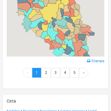
Stampa
‹
1
2
3
4
5
›
Città
•
•
•
•
Bussolengo