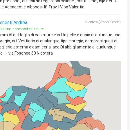
n preziosa , articoli da regalo, porcellane , cristalleria , bijotteria -
ale Accademie Vibonesi-Ii^ Trav. I Vibo Valentia
enesti Andrea
Nicotera (Vibo Valentia)
lzature, accessori calzature
mm.Al dettaglio di calzature e art.In pelle e cuoio di qulunque tipo
pregio, art.Vestiario di qualunque tipo e pregio, compresi quelli di
glieria esterna e camiceria, acc.Di abbigliamento di qualunque
po... - via Foschea 60 Nicotera