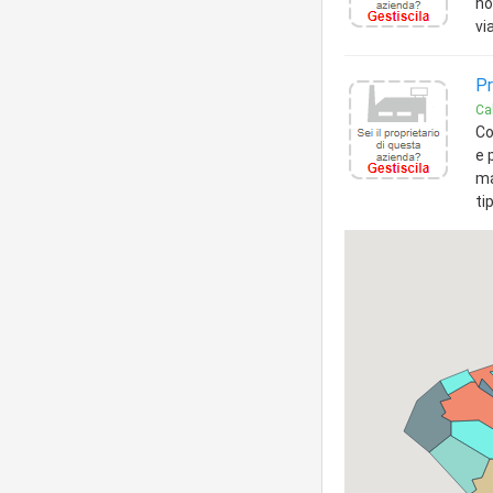
no
vi
Pr
Ca
Co
e 
ma
ti