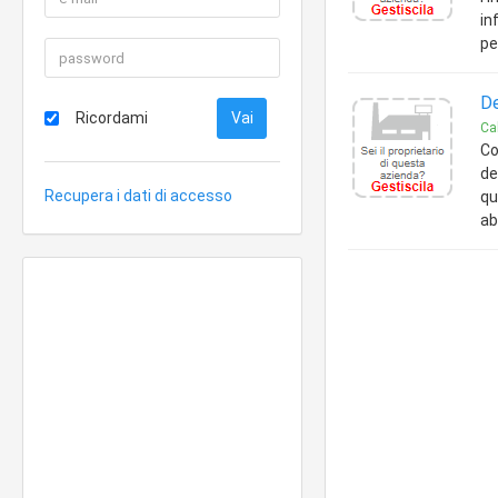
in
pe
De
Ricordami
Ca
Co
de
Recupera i dati di accesso
qu
ab