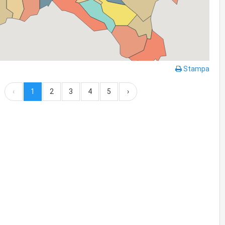
Stampa
‹
1
2
3
4
5
›