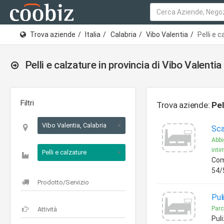
Trova aziende
Italia
Calabria
Vibo Valentia
Pelli e 
Pelli e calzature in provincia di Vibo Valentia
Filtri
Trova aziende:
Pel
Vibo Valentia, Calabria
×
Sca
Abbi
inti
Pelli e calzature
×
Com
54/
Pul
Parch
Puli