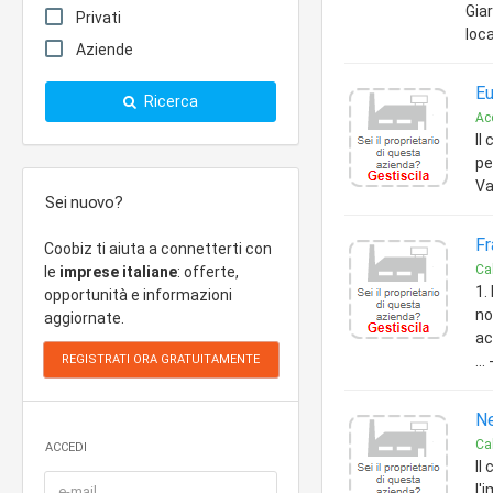
Giar
Privati
loca
Aziende
Eu
Ricerca
Ac
Il
pe
Va
Sei nuovo?
Fr
Coobiz ti aiuta a connetterti con
Ca
le
imprese italiane
: offerte,
1.
opportunità e informazioni
no
aggiornate.
ac
..
Ne
Ca
ACCEDI
Il
l'