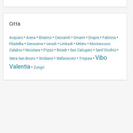
Città
•
•
•
•
•
•
•
Acquaro
Arena
Briatico
Cessaniti
Dinami
Drapia
Fabrizia
•
•
•
•
•
Filadelfia
Gerocarne
Ionadi
Limbadi
Mileto
Monterosso
•
•
•
•
•
•
Nicotera
Pizzo
Ricadi
Calabro
San Calogero
Sant'Onofrio
Vibo
•
•
•
•
Tropea
Serra San Bruno
Simbario
Stefanaconi
Valentia
•
Zungri