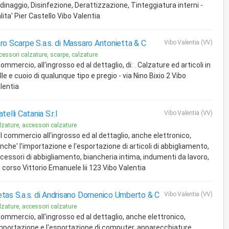
dinaggio, Disinfezione, Derattizzazione, Tinteggiatura interni -
lita' Pier Castello Vibo Valentia
ro Scarpe S.a.s. di Massaro Antonietta & C
Vibo Valentia (VV)
cessori calzature, scarpe, calzature
 commercio, all'ingrosso ed al dettaglio, di: . Calzature ed articoli in
lle e cuoio di qualunque tipo e pregio - via Nino Bixio 2 Vibo
lentia
atelli Catania S.r.l
Vibo Valentia (VV)
lzature, accessori calzature
 Il commercio all'ingrosso ed al dettaglio, anche elettronico,
nche' l'importazione e l'esportazione di articoli di abbigliamento,
cessori di abbigliamento, biancheria intima, indumenti da lavoro,
. - corso Vittorio Emanuele Iii 123 Vibo Valentia
tas S.a.s. di Andrisano Domenico Umberto & C
Vibo Valentia (VV)
lzature, accessori calzature
 commercio, all'ingrosso ed al dettaglio, anche elettronico,
importazione e l'esportazione di computer, apparecchiature