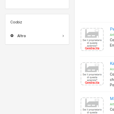
Coobiz
Pe
Art
Altro
Co
Em
Ka
Ac
Co
ch
Po
M.
Art
Co