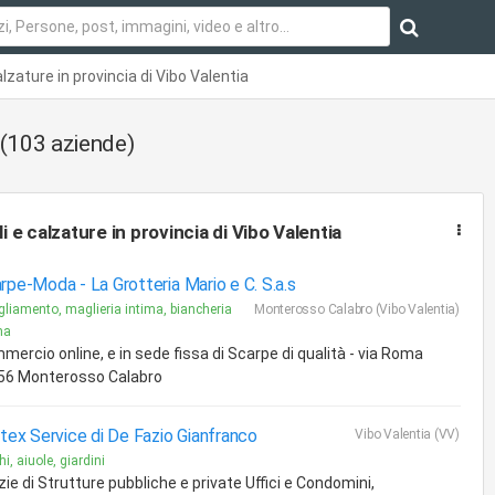
calzature in provincia di Vibo Valentia
(103 aziende)
li e calzature
in provincia di Vibo Valentia
rpe-Moda -
La Grotteria Mario e C. S.a.s
gliamento, maglieria intima, biancheria
Monterosso Calabro (Vibo Valentia)
ma
mercio online, e in sede fissa di Scarpe di qualità - via Roma
56 Monterosso Calabro
itex Service di De Fazio Gianfranco
Vibo Valentia (VV)
i, aiuole, giardini
zie di Strutture pubbliche e private Uffici e Condomini,