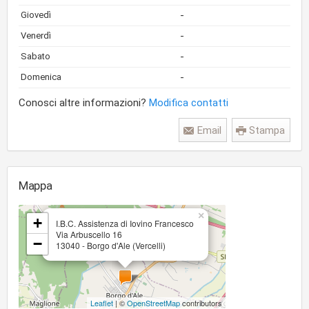
-
Giovedì
-
Venerdì
-
Sabato
-
Domenica
Conosci altre informazioni?
Modifica contatti
Email
Stampa
Mappa
×
+
I.B.C. Assistenza di Iovino Francesco
Via Arbuscello 16
−
13040 - Borgo d'Ale (Vercelli)
Leaflet
| ©
OpenStreetMap
contributors