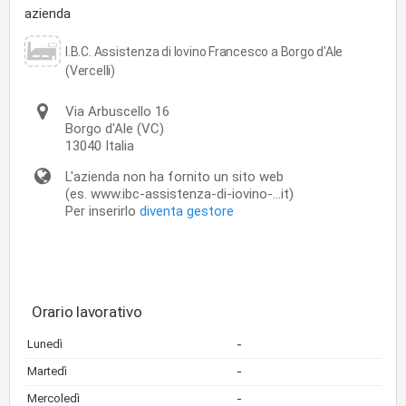
azienda
I.B.C. Assistenza di Iovino Francesco a Borgo d'Ale
(Vercelli)
Via Arbuscello 16
Borgo d'Ale
(VC)
13040
Italia
L'azienda non ha fornito un sito web
(es. www.ibc-assistenza-di-iovino-...it)
Per inserirlo
diventa gestore
Orario lavorativo
-
Lunedì
-
Martedì
-
Mercoledì