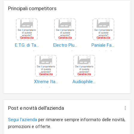
Principali competitors
E.T.G. di Tarello Giovanni & C. S.a.s
Electro Plus di Formentin Fabrizio & C. S.n.c
Paniale Fabrizio
apparecchi riproduzione suono
apparecchi riproduzione immagine
impianti elettrici
Xtreme Italia di Pacillo Franca
Audiophile Italia S.r.l
materiale radiotelevisivo
accessori e ricambi elettrodomestici
Post e novità dell'azienda
Segui l'azienda
per rimanere sempre informato delle novità,
promozioni e offerte.