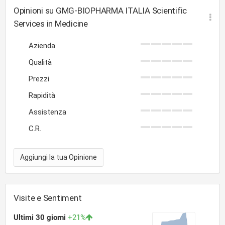
origine che per standard produttivo e conformi a quanto
Opinioni su GMG-BIOPHARMA ITALIA Scientific
richiesto dalla normativa nazionale e comunitaria.
Services in Medicine
Inoltre, ci avvaliamo di partner tecnici in grado di
assicurare il più elevato standard produttivo lungo tutta
Azienda
la filiera.
Qualità
Prezzi
Rapidità
Assistenza
C.R.
Aggiungi la tua Opinione
Visite e Sentiment