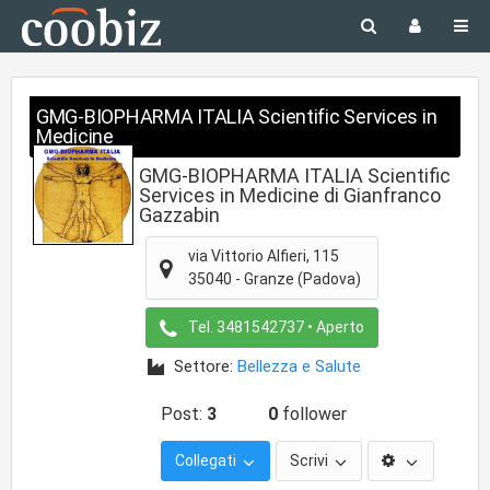
GMG-BIOPHARMA ITALIA Scientific Services in
Medicine
GMG-BIOPHARMA ITALIA Scientific
Services in Medicine di Gianfranco
Gazzabin
via Vittorio Alfieri, 115
35040
-
Granze
(Padova)
Tel.
3481542737
• Aperto
Settore:
Bellezza e Salute
Post:
3
0
follower
Collegati
Scrivi