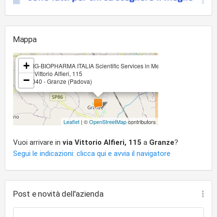
Mappa
×
+
GMG-BIOPHARMA ITALIA Scientific Services in Medicine di Gianfranco 
via Vittorio Alfieri, 115
−
35040 - Granze (Padova)
Leaflet
| ©
OpenStreetMap
contributors
Vuoi arrivare in
via Vittorio Alfieri, 115
a
Granze
?
Segui le indicazioni: clicca qui e avvia il navigatore
Post e novità dell'azienda