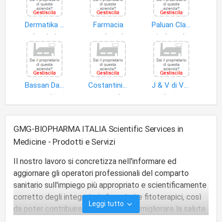
Dermatika S.r.l
Farmacia
Paluan Claudio
poliambulatori
medicinali
studi medici generici
Bassan Daniela
Costantini Andrea
J & V di Venturato Jessica
parrucchieri
apparecchi ortopedici
epilazione
GMG-BIOPHARMA ITALIA Scientific Services in
Medicine - Prodotti e Servizi
Il nostro lavoro si concretizza nell'informare ed
aggiornare gli operatori professionali del comparto
sanitario sull'impiego più appropriato e scientificamente
corretto degli integratori alimentari e fitoterapici, così
Leggi tutto
da poter contribuire a proteggere e migliorare la salute
e il benessere dei loro pazienti.