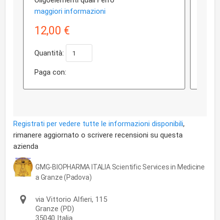
Oligoelementi quali Ferro
class
maggiori informazioni
maggi
12,00 €
17,
Quantità:
Quant
Paga con:
Paga 
Registrati per vedere tutte le informazioni disponibili
,
rimanere aggiornato o scrivere recensioni su questa
azienda
GMG-BIOPHARMA ITALIA Scientific Services in Medicine
a Granze (Padova)
via Vittorio Alfieri, 115
Granze
(PD)
35040
Italia