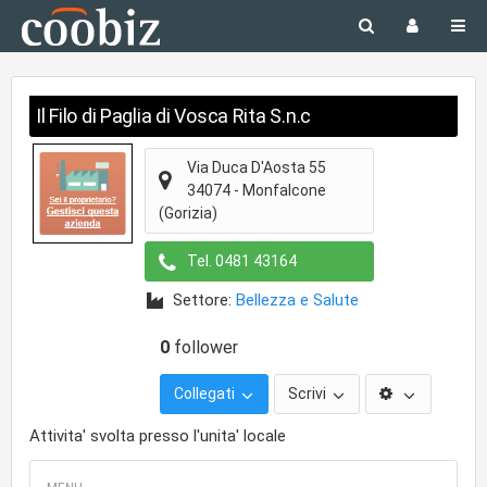
Il Filo di Paglia di Vosca Rita S.n.c
Via Duca D'Aosta 55
34074
-
Monfalcone
(Gorizia)
Tel.
0481 43164
Settore:
Bellezza e Salute
0
follower
Collegati
Scrivi
Attivita' svolta presso l'unita' locale