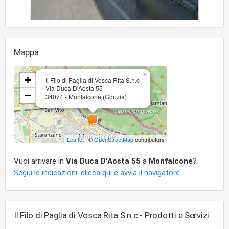
Mappa
×
+
Il Filo di Paglia di Vosca Rita S.n.c
Via Duca D'Aosta 55
−
34074 - Monfalcone (Gorizia)
Leaflet
| ©
OpenStreetMap
contributors
Vuoi arrivare in
Via Duca D'Aosta 55
a
Monfalcone
?
Segui le indicazioni: clicca qui e avvia il navigatore
Il Filo di Paglia di Vosca Rita S.n.c - Prodotti e Servizi