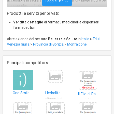
accessibile in sedia a rotelle, lGBTQ+ friendly, luogo sicuro per
Leggi tutto
transgender, carte di credito.
Prodotti e servizi per privati:
Vendita dettaglio
di farmaci, medicinali e dispensari
farmaceutici
Altre aziende del settore
Bellezza e Salute
in
Italia
>
Friuli
Venezia Giulia
>
Provincia di Gorizia
>
Monfalcone
Principali competitors
One Smile centro dentale
Herbalife Distributore Indipendente
Il Filo di Paglia di Vosca Rita S.n.c
alimenti dietetici
prodotti erboristeria