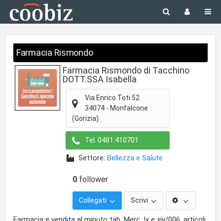
Farmacia Rismondo
Farmacia Rismondo di Tacchino
DOTT.SSA Isabella
Via Enrico Toti 52
34074
-
Monfalcone
(Gorizia)
Tel.
0481.410701
Settore:
Bellezza e Salute
0
follower
Collegati
Scrivi
Farmacia e vendita al minuto tab. Merc. Ix e xiv/006: articoli