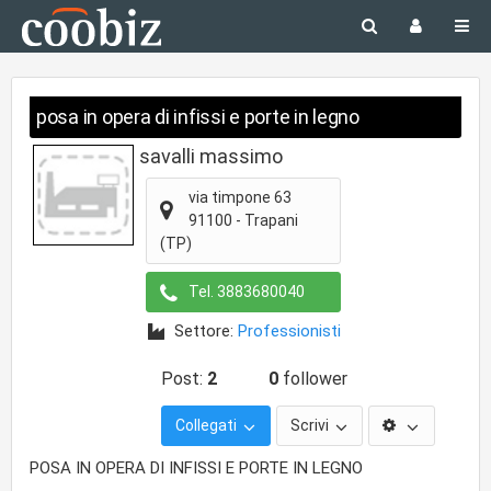
posa in opera di infissi e porte in legno
savalli massimo
via timpone 63
91100
-
Trapani
(TP)
Tel.
3883680040
Settore:
Professionisti
Post:
2
0
follower
Collegati
Scrivi
POSA IN OPERA DI INFISSI E PORTE IN LEGNO