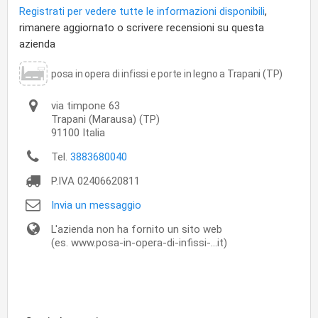
Registrati per vedere tutte le informazioni disponibili
,
rimanere aggiornato o scrivere recensioni su questa
azienda
posa in opera di infissi e porte in legno a Trapani (TP)
via timpone 63
Trapani
(Marausa) (TP)
91100
Italia
Tel.
3883680040
P.IVA
02406620811
Invia un messaggio
L'azienda non ha fornito un sito web
(es. www.posa-in-opera-di-infissi-...it)