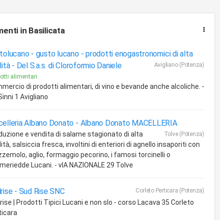
menti
in Basilicata
tolucano - gusto lucano - prodotti enogastronomici di alta
lità -
Del S.a.s. di Cloroformio Daniele
Avigliano (Potenza)
otti alimentari
mercio di prodotti alimentari, di vino e bevande anche alcoliche. -
Sinni 1 Avigliano
elleria Albano Donato -
Albano Donato MACELLERIA
duzione e vendita di salame stagionato di alta
Tolve (Potenza)
ità, salsiccia fresca, involtini di enteriori di agnello insaporiti con
zemolo, aglio, formaggio pecorino, i famosi torcinelli o
meriedde Lucani. - vIA NAZIONALE 29 Tolve
rise -
Sud Rise SNC
Corleto Perticara (Potenza)
ise | Prodotti Tipici Lucani e non slo - corso Lacava 35 Corleto
ticara