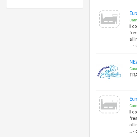
Eur
Carn
Il c
fre
all'
... 
NE
Casei
TRA
Eur
Carn
Il c
fre
all'
... 