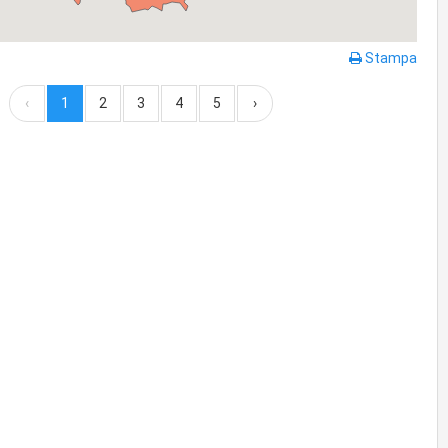
Stampa
‹
1
2
3
4
5
›