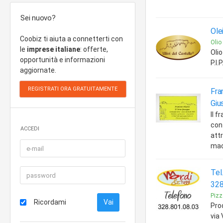
Sei nuovo?
Ole
Coobiz ti aiuta a connetterti con
Olio
le
imprese italiane
: offerte,
Olio
opportunità e informazioni
P.I.
aggiornate.
Fra
Giu
Il f
cont
ACCEDI
att
maci
Tel
328
Pizz
Ricordami
Prod
via 