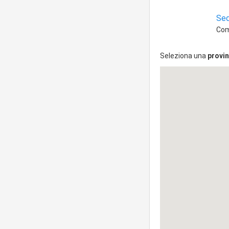
Sed
Comm
Seleziona una
provin