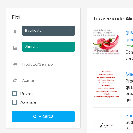
Filtri
Trova aziende:
Ali
Basilicata
×
gus
qua
Alimenti
×
Prod
Com
via 
Mac
Pro
qual
prez
Privati
gnu
Aziende
Sud
Ricerca
Sudr
Per