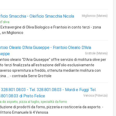
ificio Smacchia -
Oleificio Smacchia Nicola
Miglionico (Matera)
 d'oliva
 Extravergine di Oliva Biologico e Frantoio in conto terzi - zona
P., sn Miglionico
ntoio Oleario D'Aria Giuseppe -
Frantoio Oleario D'Aria
seppe
Grottole (Matera)
rantoio oleario "D'Aria Giuseppe" offre servizio di molitura olive per
o terzi finalizzata all'estrazione dell'olio esclusivamente
raverso spremitura a freddo, ottenuta mediante molitura con
na ... - contrada Serre Grottole
. 328.801.08.03 - Tel. 328.801.08.03 -
Mordi e Fuggi Tel.
.801.08.03 di Prato Felice
Venosa (Potenza)
a da asporto, pizza al taglio, specialità da forno
uzione di prodotti da forno, pizzeria e rosticceria da asporto. -
Vittorio Emanuele Iii 4 Venosa