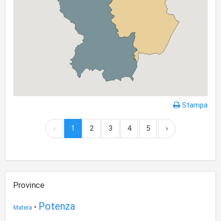
Stampa
‹
1
2
3
4
5
›
Province
Potenza
•
Matera