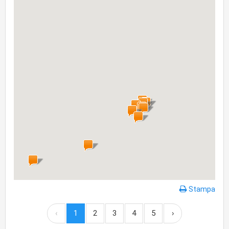
Stampa
‹
1
2
3
4
5
›