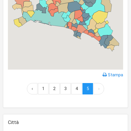
Stampa
‹
1
2
3
4
5
›
Città