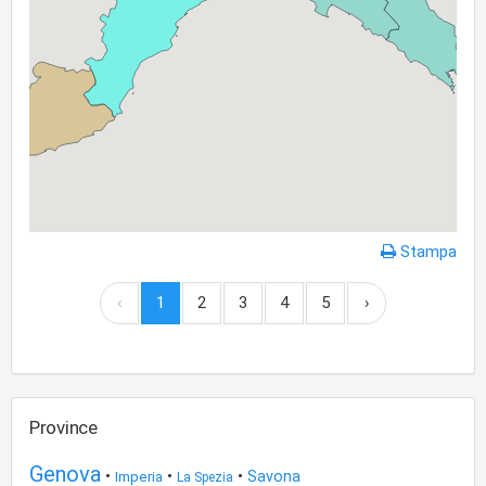
Stampa
‹
1
2
3
4
5
›
Province
Genova
•
•
•
Savona
Imperia
La Spezia