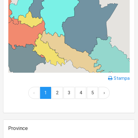
Stampa
‹
1
2
3
4
5
›
Province