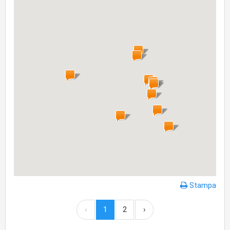
Stampa
‹
1
2
›