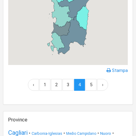
Stampa
‹
1
2
3
4
5
›
Province
Cagliari
•
•
•
•
Carbonia-Iglesias
Nuoro
Medio Campidano