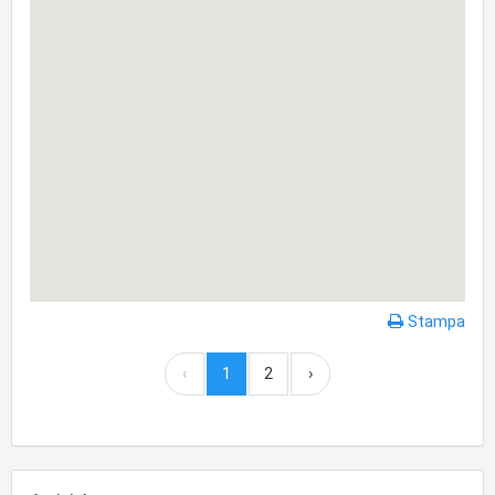
Stampa
‹
1
2
›