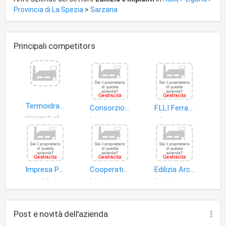
Provincia di La Spezia
>
Sarzana
Principali competitors
Termoidraulica di Paita Maurizio
Consorzio Dei Proprietari Del Centro Commerciale Centroluna
F.LLI Ferrarini Ceramiche S.A.S di Ferrarini Ireneo & C
impianti idrosanitari
beni immobili
legname
Impresa Pangallo di Pangallo Stefano &.C. S.n.c
Cooperativa Edilizia Stazione Elicotteri M.M. Luni a R.L
Edilizia Arcolese S.r.l
edifici
lavori ingegneria civile
beni immobili
Post e novità dell'azienda