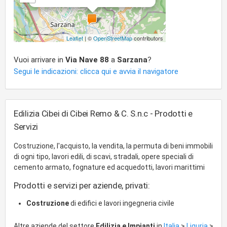
Leaflet
| ©
OpenStreetMap
contributors
Vuoi arrivare in
Via Nave 88
a
Sarzana
?
Segui le indicazioni: clicca qui e avvia il navigatore
Edilizia Cibei di Cibei Remo & C. S.n.c - Prodotti e
Servizi
Costruzione, l'acquisto, la vendita, la permuta di beni immobili
di ogni tipo, lavori edili, di scavi, stradali, opere speciali di
cemento armato, fognature ed acquedotti, lavori marittimi
Prodotti e servizi per aziende, privati:
Costruzione
di edifici e lavori ingegneria civile
Altre aziende del settore
Edilizia e Impianti
in
Italia
>
Liguria
>