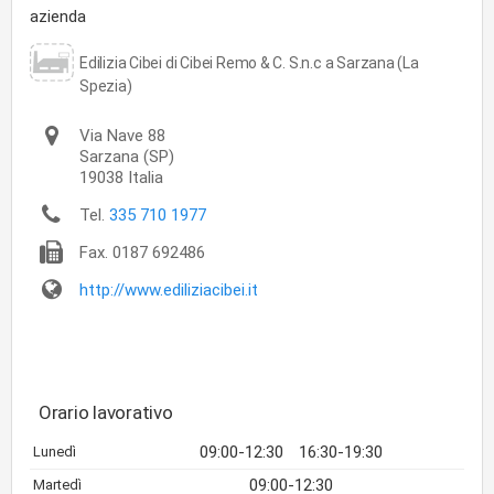
azienda
Edilizia Cibei di Cibei Remo & C. S.n.c a Sarzana (La
Spezia)
Via Nave 88
Sarzana
(SP)
19038
Italia
Tel.
335 710 1977
Fax.
0187 692486
http://www.ediliziacibei.it
Orario lavorativo
09:00-12:30
16:30-19:30
Lunedì
09:00-12:30
Martedì