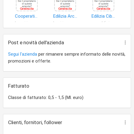
Cooperativa Edilizia Stazione Elicotteri M.M. Luni a R.L
Edilizia Arcolese S.r.l
Edilizia Cibei di Cibei Remo & C. S.n.c
lavori ingegneria civile
beni immobili
edifici
Post e novità dell'azienda
Segui l'azienda
per rimanere sempre informato delle novità,
promozioni e offerte.
Fatturato
Classe di fatturato: 0,5 - 1,5 (Ml. euro)
Clienti, fornitori, follower