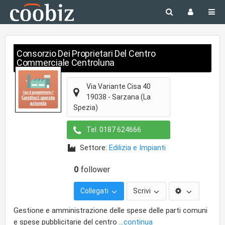
Consorzio Dei Proprietari Del Centro
Commerciale Centroluna
Via Variante Cisa 40
19038
-
Sarzana
(La
Spezia)
Tel.
0187 624666
Settore:
Edilizia e Impianti
0
follower
Collegati
Scrivi
Gestione e amministrazione delle spese delle parti comuni
e spese pubblicitarie del centro
...continua