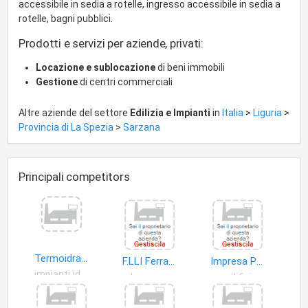
accessibile in sedia a rotelle, ingresso accessibile in sedia a
rotelle, bagni pubblici.
Prodotti e servizi per aziende, privati:
Locazione e sublocazione
di beni immobili
Gestione
di centri commerciali
Altre aziende del settore
Edilizia e Impianti
in
Italia
>
Liguria
>
Provincia di La Spezia
>
Sarzana
Principali competitors
Termoidraulica di Paita Maurizio
F.LLI Ferrarini Ceramiche S.A.S di Ferrarini Ireneo & C
Impresa Pangallo di Pangallo Stefano &.C. S.n.c
impianti idrosanitari
legname
edifici