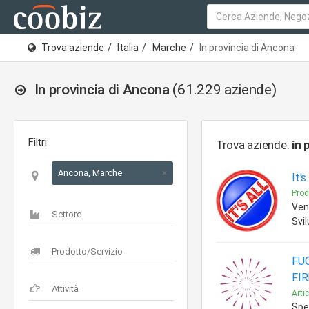
Trova aziende
Italia
Marche
In provincia di Ancona
In provincia di Ancona
(61.229 aziende)
Filtri
Trova aziende:
in 
Ancona, Marche
×
It's
Prodo
Ven
Svil
FUO
FI
Artic
Spet