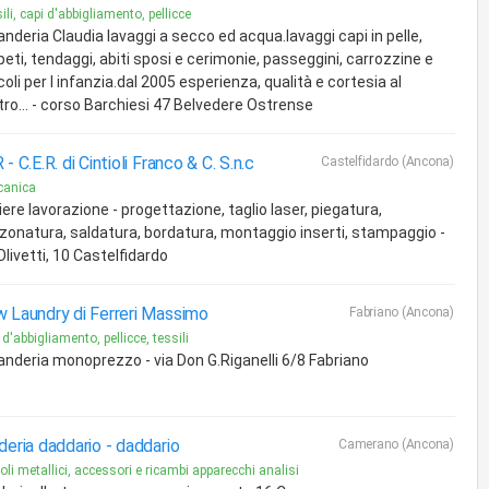
ili, capi d'abbigliamento, pellicce
nderia Claudia lavaggi a secco ed acqua.lavaggi capi in pelle,
eti, tendaggi, abiti sposi e cerimonie, passeggini, carrozzine e
coli per l infanzia.dal 2005 esperienza, qualità e cortesia al
tro... - corso Barchiesi 47 Belvedere Ostrense
 -
C.E.R. di Cintioli Franco & C. S.n.c
Castelfidardo (Ancona)
canica
ere lavorazione - progettazione, taglio laser, piegatura,
zonatura, saldatura, bordatura, montaggio inserti, stampaggio -
Olivetti, 10 Castelfidardo
 Laundry di Ferreri Massimo
Fabriano (Ancona)
 d'abbigliamento, pellicce, tessili
anderia monoprezzo - via Don G.Riganelli 6/8 Fabriano
deria daddario -
daddario
Camerano (Ancona)
coli metallici, accessori e ricambi apparecchi analisi