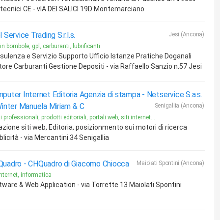
otecnici CE - vIA DEI SALICI 19D Montemarciano
 Service Trading S.r.l.s.
Jesi (Ancona)
in bombole, gpl, carburanti, lubrificanti
sulenza e Servizio Supporto Ufficio Istanze Pratiche Doganali
tore Carburanti Gestione Depositi - via Raffaello Sanzio n.57 Jesi
puter Internet Editoria Agenzia di stampa -
Netservice S.a.s.
Winter Manuela Miriam & C
Senigallia (Ancona)
 professionali, prodotti editoriali, portali web, siti internet...
zione siti web, Editoria, posizionmento sui motori di ricerca
licità - via Mercantini 34 Senigallia
uadro -
CHQuadro di Giacomo Chiocca
Maiolati Spontini (Ancona)
internet, informatica
tware & Web Application - via Torrette 13 Maiolati Spontini