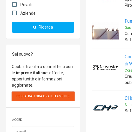
Privati
Pir
Aziende
Fuel
Ricerca
Gas 
Con
Set
Sei nuovo?
Com
di 
Coobiz ti aiuta a connetterti con
Corsi
le
imprese italiane
: offerte,
Crea
opportunità e informazioni
pubb
aggiornate.
CHQ
Siti 
Sof
ACCEDI