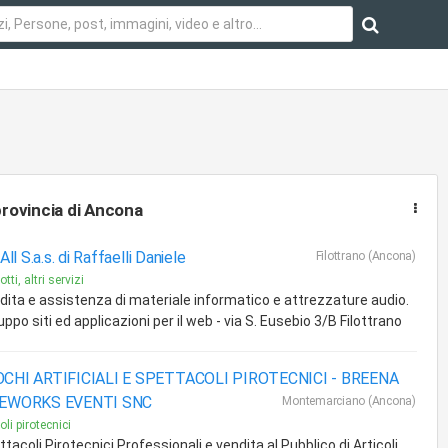
provincia di Ancona
 All S.a.s. di Raffaelli Daniele
Filottrano (Ancona)
tti, altri servizi
dita e assistenza di materiale informatico e attrezzature audio.
uppo siti ed applicazioni per il web - via S. Eusebio 3/B Filottrano
CHI ARTIFICIALI E SPETTACOLI PIROTECNICI -
BREENA
REWORKS EVENTI SNC
Montemarciano (Ancona)
oli pirotecnici
tacoli Pirotecnici Professionali e vendita al Pubblico di Articoli