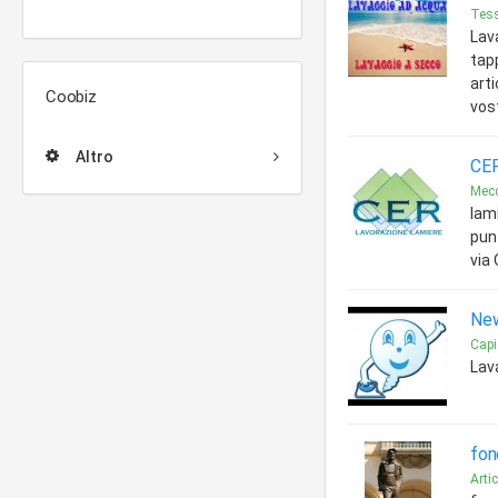
Tess
Lava
tapp
arti
Coobiz
vos
Altro
CER
Mec
lami
pun
via 
New
Capi
Lav
fon
Arti