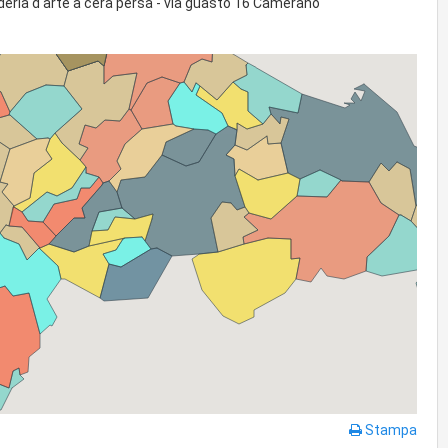
deria d'arte a cera persa - via guasto 16 Camerano
Stampa