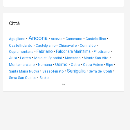
Città
Ancona
•
•
•
•
•
Agugliano
Arcevia
Camerano
Castelbellino
•
•
•
•
Castelfidardo
Chiaravalle
Castelplanio
Corinaldo
•
Fabriano
•
Falconara Marittima
•
•
Filottrano
Cupramontana
Jesi
•
•
•
•
•
Loreto
Maiolati Spontini
Monsano
Monte San Vito
Osimo
•
•
•
•
•
•
Montemarciano
Numana
Ostra
Ostra Vetere
Ripe
Senigallia
•
•
•
•
Santa Maria Nuova
Sassoferrato
Serra de' Conti
•
Serra San Quirico
Sirolo
Altri
risultati