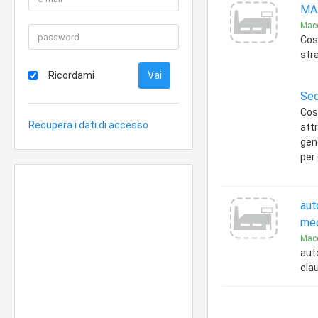
MA.
Macc
Cos
str
Ricordami
Sed
Cos
Recupera i dati di accesso
att
gen
per
aut
mec
Macc
aut
cla