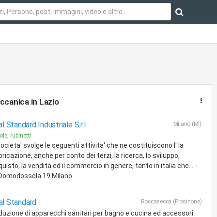
ccanica
in Lazio
al Standard Industriale S.r.l
Milano (MI)
le, rubinetti
ocieta' svolge le seguenti attivita' che ne costituiscono l' la
ricazione, anche per conto dei terzi, la ricerca, lo sviluppo,
quisto, la vendita ed il commercio in genere, tanto in italia che... -
 Domodossola 19 Milano
al Standard
Roccasecca (Frosinone)
duzione di apparecchi sanitari per bagno e cucina ed accessori