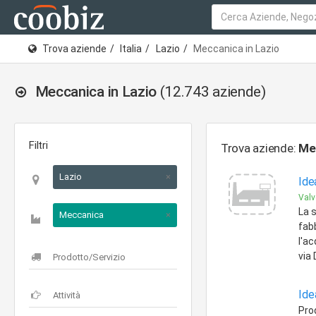
Trova aziende
Italia
Lazio
Meccanica in Lazio
Meccanica in Lazio
(12.743 aziende)
Filtri
Trova aziende:
Me
Lazio
×
Ide
Valvo
La s
Meccanica
×
fabb
l'ac
via
Ide
Pro