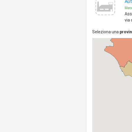
Aut
Mec
Assi
via
Seleziona una
provin