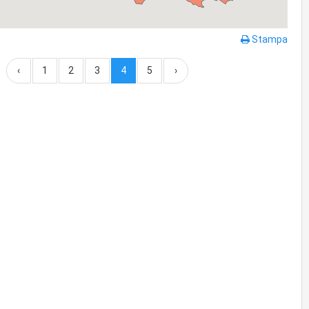
Stampa
‹
1
2
3
4
5
›