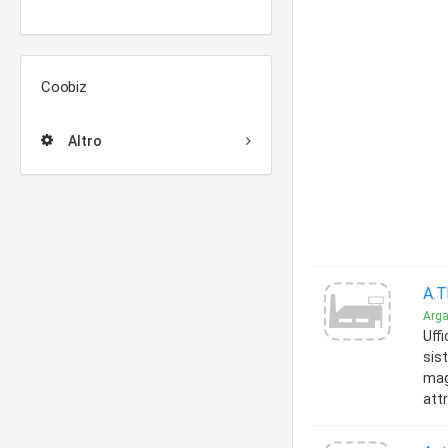
Coobiz
Altro
A.T
Argan
Uffi
sis
maga
att