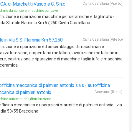
CA. di Marchetti Vasco e C. S.n.c
Civita Castellana (Viterbo)
hine da cantiere, macchine per cave
truzione e riparazione macchine per ceramiche e tagliatufo -
ada Statale Flaminia Km 57,250 Civita Castellana
e in Via S.S. Flaminia Km 57,250
Civita Castellana (Viterbo)
truzione e riparazione ed assemblaggio di macchinari e
razzature varie, carpentaria metallica, lavorazione metalliche in
ere, costruzione e riparazione di macchine tagliatufo e macchine
 ceramica
officina meccanica di palmieri antonio s.a.s -
autofficina
canica di palmieri antonio
Bracciano (Roma)
hine automatiche distribuzione
officina meccanica e riparazioni marmitte di palmieri antonio - via
udia 53/55 Bracciano