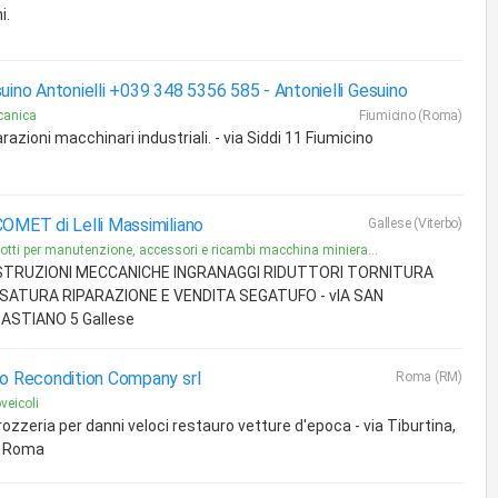
i.
uino Antonielli +039 348 5356 585 -
Antonielli Gesuino
canica
Fiumicino (Roma)
razioni macchinari industriali. - via Siddi 11 Fiumicino
OMET di Lelli Massimiliano
Gallese (Viterbo)
otti per manutenzione, accessori e ricambi macchina miniera...
TRUZIONI MECCANICHE INGRANAGGI RIDUTTORI TORNITURA
SATURA RIPARAZIONE E VENDITA SEGATUFO - vIA SAN
ASTIANO 5 Gallese
o Recondition Company srl
Roma (RM)
veicoli
ozzeria per danni veloci restauro vetture d'epoca - via Tiburtina,
 Roma