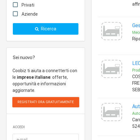
affin
Privati
Aziende
Ges
Ricerca
Mec
Ripa
Sei nuovo?
LEC
Coobiz ti aiuta a connetterti con
Prod
COS
le
imprese italiane
: offerte,
FRE
opportunità e informazioni
SEB
aggiornate.
Aut
Auto
Carr
524
ACCEDI