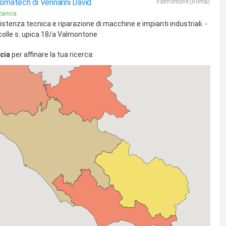
omatech di Vennarini David
Valmontone (Roma)
canica
stenza tecnica e riparazione di macchine e impianti industriali. -
 colle s. upica 18/a Valmontone
cia
per affinare la tua ricerca: