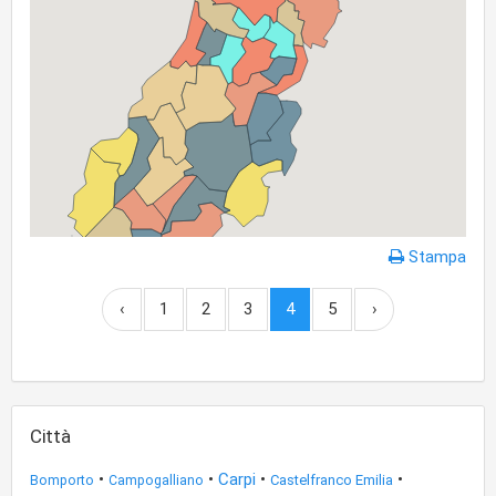
Stampa
‹
1
2
3
4
5
›
Città
•
•
Carpi
•
•
Castelfranco Emilia
Bomporto
Campogalliano