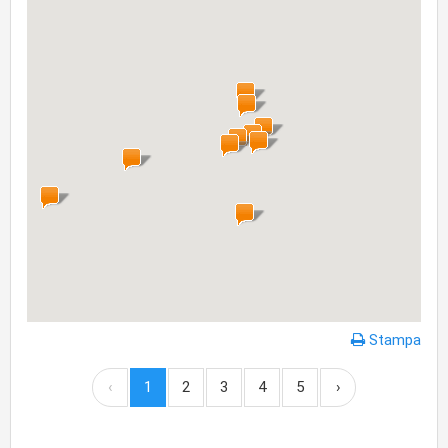
Stampa
‹
1
2
3
4
5
›