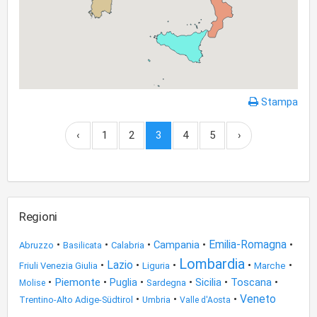
Stampa
‹
1
2
3
4
5
›
Regioni
Emilia-Romagna
•
•
•
Campania
•
•
Abruzzo
Calabria
Basilicata
Lombardia
Lazio
•
•
•
•
•
Friuli Venezia Giulia
Liguria
Marche
•
Piemonte
•
•
•
Sicilia
•
Toscana
•
Puglia
Sardegna
Molise
Veneto
•
•
•
Trentino-Alto Adige-Südtirol
Umbria
Valle d'Aosta